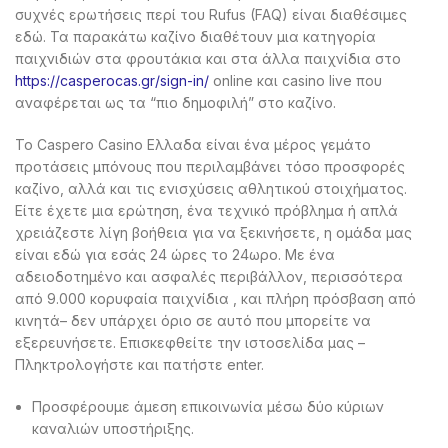
συχνές ερωτήσεις περί του Rufus (FAQ) είναι διαθέσιμες
εδώ. Τα παρακάτω καζίνο διαθέτουν μια κατηγορία
παιχνιδιών στα φρουτάκια και στα άλλα παιχνίδια στο
https://casperocas.gr/sign-in/
online και casino live που
αναφέρεται ως τα “πιο δημοφιλή” στο καζίνο.
Το Caspero Casino Ελλαδα είναι ένα μέρος γεμάτο
προτάσεις μπόνους που περιλαμβάνει τόσο προσφορές
καζίνο, αλλά και τις ενισχύσεις αθλητικού στοιχήματος.
Είτε έχετε μια ερώτηση, ένα τεχνικό πρόβλημα ή απλά
χρειάζεστε λίγη βοήθεια για να ξεκινήσετε, η ομάδα μας
είναι εδώ για εσάς 24 ώρες το 24ωρο. Με ένα
αδειοδοτημένο και ασφαλές περιβάλλον, περισσότερα
από 9.000 κορυφαία παιχνίδια , και πλήρη πρόσβαση από
κινητά– δεν υπάρχει όριο σε αυτό που μπορείτε να
εξερευνήσετε. Επισκεφθείτε την ιστοσελίδα μας –
Πληκτρολογήστε και πατήστε enter.
Προσφέρουμε άμεση επικοινωνία μέσω δύο κύριων
καναλιών υποστήριξης.