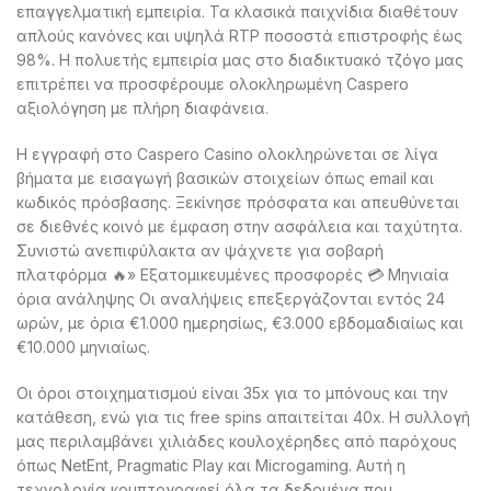
επαγγελματική εμπειρία. Τα κλασικά παιχνίδια διαθέτουν
απλούς κανόνες και υψηλά RTP ποσοστά επιστροφής έως
98%. Η πολυετής εμπειρία μας στο διαδικτυακό τζόγο μας
επιτρέπει να προσφέρουμε ολοκληρωμένη Caspero
αξιολόγηση με πλήρη διαφάνεια.
Η εγγραφή στο Caspero Casino ολοκληρώνεται σε λίγα
βήματα με εισαγωγή βασικών στοιχείων όπως email και
κωδικός πρόσβασης. Ξεκίνησε πρόσφατα και απευθύνεται
σε διεθνές κοινό με έμφαση στην ασφάλεια και ταχύτητα.
Συνιστώ ανεπιφύλακτα αν ψάχνετε για σοβαρή
πλατφόρμα 🔥» Εξατομικευμένες προσφορές 💳 Μηνιαία
όρια ανάληψης Οι αναλήψεις επεξεργάζονται εντός 24
ωρών, με όρια €1.000 ημερησίως, €3.000 εβδομαδιαίως και
€10.000 μηνιαίως.
Οι όροι στοιχηματισμού είναι 35x για το μπόνους και την
κατάθεση, ενώ για τις free spins απαιτείται 40x. Η συλλογή
μας περιλαμβάνει χιλιάδες κουλοχέρηδες από παρόχους
όπως NetEnt, Pragmatic Play και Microgaming. Αυτή η
τεχνολογία κρυπτογραφεί όλα τα δεδομένα που