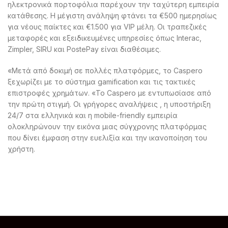
ηλεκτρονικά πορτοφόλια παρέχουν την ταχύτερη εμπειρία
κατάθεσης. Η μέγιστη ανάληψη φτάνει τα €500 ημερησίως
για νέους παίκτες και €1.500 για VIP μέλη. Οι τραπεζικές
μεταφορές και εξειδικευμένες υπηρεσίες όπως Interac,
Zimpler, SIRU και PostePay είναι διαθέσιμες.
«Μετά από δοκιμή σε πολλές πλατφόρμες, το Caspero
ξεχωρίζει με το σύστημα gamification και τις τακτικές
επιστροφές χρημάτων. «Το Caspero με εντυπωσίασε από
την πρώτη στιγμή. Οι γρήγορες αναλήψεις , η υποστήριξη
24/7 στα ελληνικά και η mobile-friendly εμπειρία
ολοκληρώνουν την εικόνα μιας σύγχρονης πλατφόρμας
που δίνει έμφαση στην ευελιξία και την ικανοποίηση του
χρήστη.