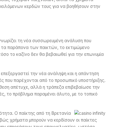
φειλόμενων κερδών τους για να βοηθήσουν στην
αγνωρίζει τη νέα συσσωρευμένη ανάλυση που
ο, τα παράπονα των παικτών, το εκτιμώμενο
όσο το καζίνο δεν θα βεβαιωθεί για την επωνυμία
α επεξεργαστεί την νέα ανάληψη και η απάντηση
λές που παρέχονται από το προσωπικό υποστήριξης.
τάθεση απέτυχε, αλλά η τράπεζα επιβεβαίωσε την
, το πρόβλημα παραμένει άλυτο, με το τοπικό
ιότητα. Ο παίκτης από τη Βρετανία
ιβώς χρήματα μπορούν να κερδίσουν οι παίκτες
α μην επηρεάσουν τους επαγγελματίες, ωστόσο