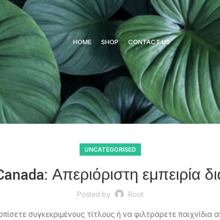
HOME
SHOP
CONTACT US
UNCATEGORISED
y Canada: Απεριόριστη εμπειρία δ
Posted by
Root
πίσετε συγκεκριμένους τίτλους ή να φιλτράρετε παιχνίδια α