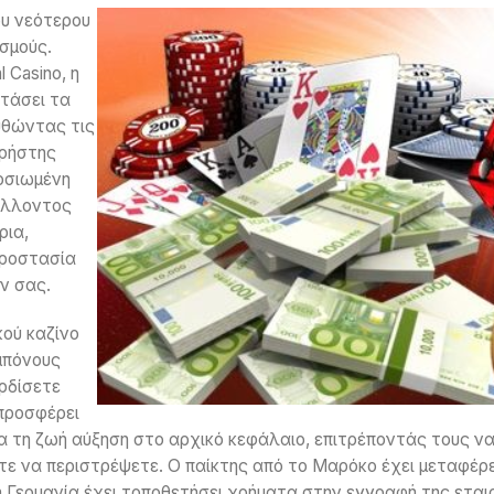
ου νεότερου
ισμούς.
 Casino, η
ετάσει τα
υθώντας τις
χρήστης
φοσιωμένη
βάλλοντος
ρια,
προστασία
ν σας.
κού καζίνο
 μπόνους
ρδίσετε
προσφέρει
α τη ζωή αύξηση στο αρχικό κεφάλαιο, επιτρέποντάς τους να
ίτε να περιστρέψετε. Ο παίκτης από το Μαρόκο έχει μεταφέρ
τη Γερμανία έχει τοποθετήσει χρήματα στην εγγραφή της ετα