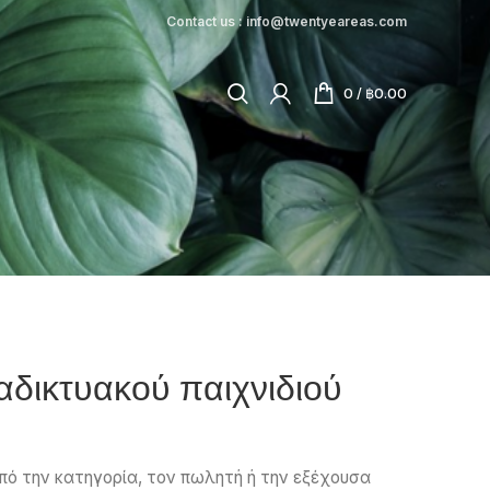
Contact us : info@twentyeareas.com
0
/
฿
0.00
ιαδικτυακού παιχνιδιού
πό την κατηγορία, τον πωλητή ή την εξέχουσα