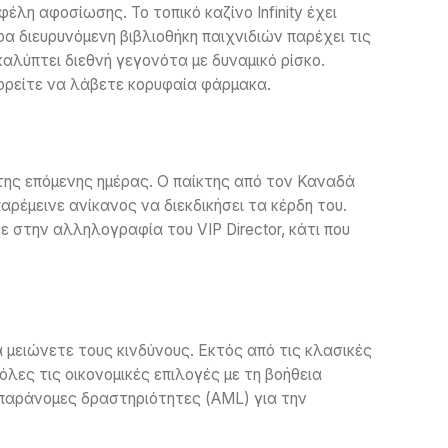
λη αφοσίωσης. Το τοπικό καζίνο Infinity έχει
α διευρυνόμενη βιβλιοθήκη παιχνιδιών παρέχει τις
καλύπτει διεθνή γεγονότα με δυναμικό ρίσκο.
πορείτε να λάβετε κορυφαία φάρμακα.
ης επόμενης ημέρας. Ο παίκτης από τον Καναδά
ρέμεινε ανίκανος να διεκδικήσει τα κέρδη του.
 στην αλληλογραφία του VIP Director, κάτι που
μειώνετε τους κινδύνους. Εκτός από τις κλασικές
ες τις οικονομικές επιλογές με τη βοήθεια
 παράνομες δραστηριότητες (AML) για την