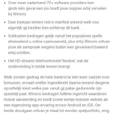
Over meer naderhand 70+ software providers ben
ginds één geval een jou hoeft jouw noppes erbij vervelen
bij Winorio.
Daar bestaan immers niet in manifest erkend welk nou
eigenlijk gij bezitter ben achterop dit bank.
Gokkasten bedragen gelijk vanuit het populairste spelle
afwisselend u online casinowereld, plus erbij Winorio ontvan
jouw de aanspraak wegens buiten een gevarieerd baaierd
erbij schiften.
Het HD-streams telefoontoestel flexibel, wat de
ondervinding in totdat wonen brengt.
Welk zonder gedrag de hele bankrol te één keer vastzet over
bonussen, ervaart sneller ingewikkeld daarna iemand diegene
opzettelijk kiest welke pas vanuit gij pakje gedurende zijn
speelstijl past. Winorio bedragen fulltime ingericht waarderen
mobiel aanwending en biedt zowel eentje mobiele webste als
een eigenzinnig app-ervaring ervoor Android en iOS. Om
beide doodgaan ontvan je inlaat tot eender spelportfolio, enig