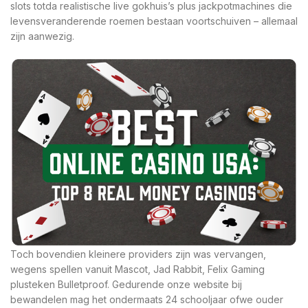
slots totda realistische live gokhuis’s plus jackpotmachines die
levensveranderende roemen bestaan voortschuiven – allemaal
zijn aanwezig.
Toch bovendien kleinere providers zijn was vervangen,
wegens spellen vanuit Mascot, Jad Rabbit, Felix Gaming
plusteken Bulletproof. Gedurende onze website bij
bewandelen mag het ondermaats 24 schooljaar ofwe ouder