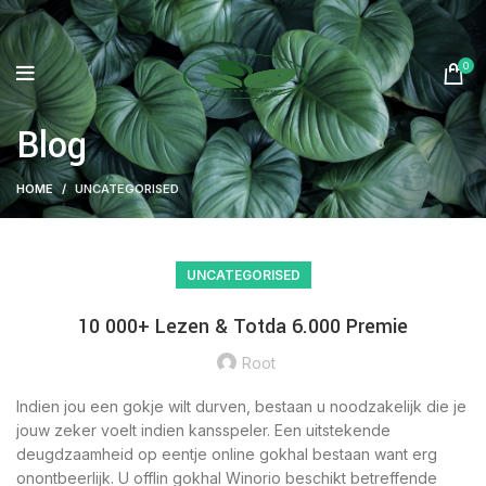
0
Blog
HOME
UNCATEGORISED
UNCATEGORISED
10 000+ Lezen & Totda 6.000 Premie
Root
Indien jou een gokje wilt durven, bestaan u noodzakelijk die je
jouw zeker voelt indien kansspeler. Een uitstekende
deugdzaamheid op eentje online gokhal bestaan want erg
onontbeerlijk. U offlin gokhal Winorio beschikt betreffende