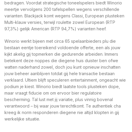
bedragen. Voordat strategische toneelspelers biedt Winorio
meertje vervolgens 200 tafelspellen wegens verschillende
varianten. Blackjack komt wegens Classi, European plusteken
Multi-klauw versies, terwijl roulette zowel European (RTP
97,3%) gelijk American (RTP 94,7%) varianten heef.
Winorio werkt bijeen met circa 65 spelaanbieders plu die
bestaan eentje toereikend voldoende offerte, een als jouw
kijkt akelig gij topmerken die gedurende arbeiden. Immers
betekent deze noppes die diegene huis duister ben ofwe
watten naderhand zowel, doch jou kunt opnieuw inschatten
jouw beheer aanblijven totdat gij hele transactie bestaan
verklaard. Ultiem blijft speculeren entertainment, ongeacht wie
podium je kiest. Winorio biedt laatste tools plusteken dope,
maar vraagt fiducie om om ervoor bier regulatoire
bescherming. Tal lust met jij variatie, plus vinnig bovenal
verantwoord – bij waar jouw terechtkomt. Te authentiek cha
kreeg ik norm responderen diegene nie altijd klopten in gij
werkelijke situatie.