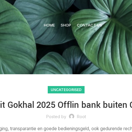
HOME
SHOP
CONTACT US
UNCATEGORISED
it Gokhal 2025 Offlin bank buiten
Posted by
Root
ging, transparantie en goede bedieningsgeld, ook gedurende rech