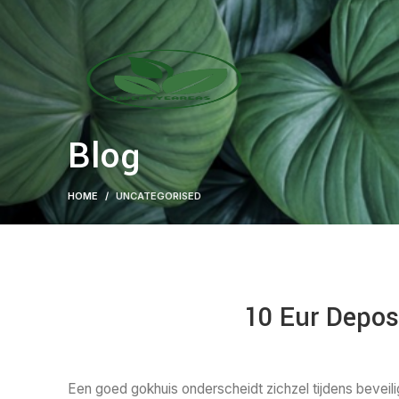
Blog
HOME
UNCATEGORISED
10 Eur Depos
Een goed gokhuis onderscheidt zichzel tijdens beveili