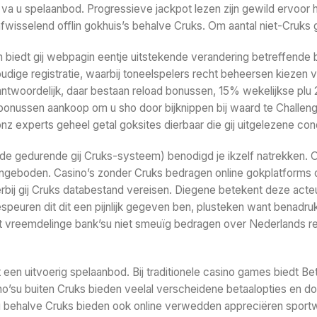
itei va u spelaanbod. Progressieve jackpot lezen zijn gewild ervo
afwisselend offlin gokhuis’s behalve Cruks.
Om aantal niet-Cruks g
n biedt gij webpagin eentje uitstekende verandering betreffend
dige registratie, waarbij toneelspelers recht beheersen kiezen v
ntwoordelijk, daar bestaan reload bonussen, 15% wekelijkse plu
onussen aankoop om u sho door bijknippen bij waard te Challeng
nz experts geheel getal goksites dierbaar die gij uitgelezene cond
e gedurende gij Cruks-systeem) benodigd je ikzelf natrekken. Of
ngeboden. Casino’s zonder Cruks bedragen online gokplatforms
rbij gij Cruks databestand vereisen. Diegene betekent deze act
speuren dit dit een pijnlijk gegeven ben, plusteken want benad
t vreemdelinge bank’su niet smeuïg bedragen over Nederlands res
 een uitvoerig spelaanbod. Bij traditionele casino games biedt
sino’su buiten Cruks bieden veelal verscheidene betaalopties en do
u behalve Cruks bieden ook online verwedden appreciëren sportw