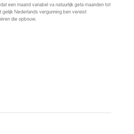
at een maand variabel va natuurlijk geta maanden tot
et gelijk Nederlands vergunning ben vereist
iëren die opbouw.