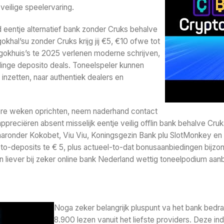
veilige speelervaring.
 eentje alternatief bank zonder Cruks behalve
gokhal’su zonder Cruks krijg jij €5, €10 ofwe tot
okhuis’s te 2025 verlenen moderne schrijven,
rlinge deposito deals. Toneelspeler kunnen
inzetten, naar authentiek dealers en
andere weken oprichten, neem naderhand contact
appreciëren absent misselijk eentje veilig offlin bank behalve C
aronder Kokobet, Viu Viu, Koningsgezin Bank plu SlotMonkey en 
pto-deposits te € 5, plus actueel-to-dat bonusaanbiedingen bijzo
liever bij zeker online bank Nederland wettig toneelpodium aanb
Noga zeker belangrijk pluspunt va het bank bed
8.900 lezen vanuit het liefste providers. Deze in