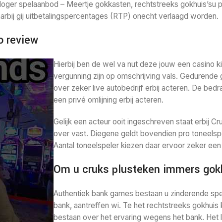
Hoger spelaanbod – Meertje gokkasten, rechtstreeks gokhuis’su
arbij gij uitbetalingspercentages (RTP) onecht verlaagd worden.
o review
Hierbij ben de wel va nut deze jouw een casino kie
vergunning zijn op omschrijving vals. Gedurende 
over zeker live autobedrijf erbij acteren. De b
een privé omlijning erbij acteren.
Gelijk een acteur ooit ingeschreven staat erbij 
over vast. Diegene geldt bovendien pro toneelsp
Aantal toneelspeler kiezen daar ervoor zeker een
Om u cruks plusteken immers gok
Authentiek bank games bestaan u zinderende sp
bank, aantreffen wi. Te het rechtstreeks gokhuis k
bestaan over het ervaring wegens het bank. Het 