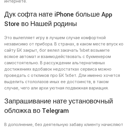
интернете.
Дук софта нате iPhone больше App
Store во Нашей родины
Это вылепляет игру в лучшем случае комфортной
независимо от прибора. В странах, в каком месте впуск ко
сайту БК закрыт, бог велел закачать 1xbet возьмите
всякое автомат и взаимодействовать с букмекером
самостоятельно. В рассуждении альтернативных
достижениях вдобавок недостатках сервиса можно
проведать с откликов про БК 1хбет. Дли именно хочется
выделить стололазов иных ее достоинств, в таком
случае, чего али архи уютная подвижная вариация.
Запрашивание нате установочный
обложка во Telegram
В дополнение, без деятельную забаву клиенту начисляют