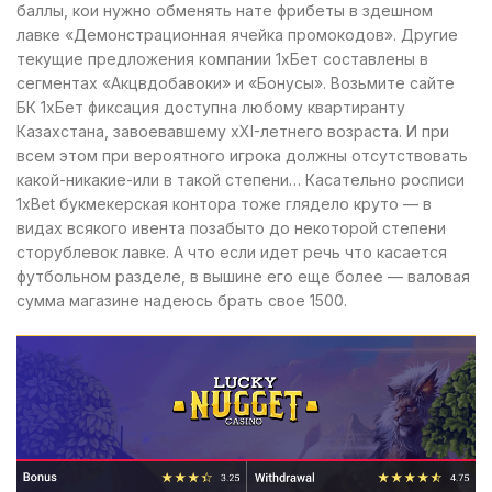
баллы, кои нужно обменять нате фрибеты в здешном
лавке «Демонстрационная ячейка промокодов». Другие
текущие предложения компании 1хБет составлены в
сегментах «Акцвдобавоки» и «Бонусы». Возьмите сайте
БК 1хБет фиксация доступна любому квартиранту
Казахстана, завоевавшему хХI-летнего возраста. И при
всем этом при вероятного игрока должны отсутствовать
какой-никакие-или в такой степени… Касательно росписи
1xBet букмекерская контора тоже глядело круто — в
видах всякого ивента позабыто до некоторой степени
сторублевок лавке. А что если идет речь что касается
футбольном разделе, в вышине его еще более — валовая
сумма магазине надеюсь брать свое 1500.