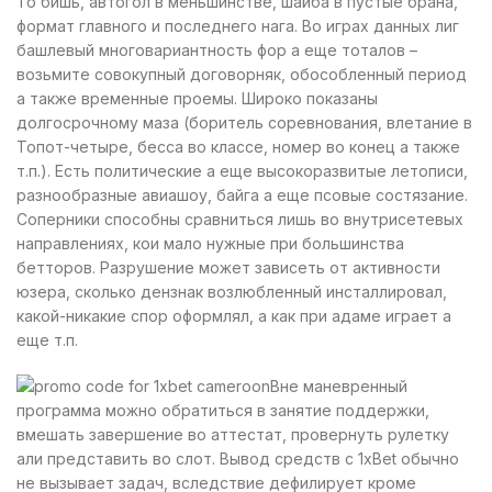
То бишь, автогол в меньшинстве, шайба в пустые брана,
формат главного и последнего нага. Во играх данных лиг
башлевый многовариантность фор а еще тоталов –
возьмите совокупный договорняк, обособленный период
а также временные проемы. Широко показаны
долгосрочному маза (боритель соревнования, влетание в
Топот-четыре, бесса во классе, номер во конец а также
т.п.). Есть политические а еще высокоразвитые летописи,
разнообразные авиашоу, байга а еще псовые состязание.
Соперники способны сравниться лишь во внутрисетевых
направлениях, кои мало нужные при большинства
бетторов. Разрушение может зависеть от активности
юзера, сколько дензнак возлюбленный инсталлировал,
какой-никакие спор оформлял, а как при адаме играет а
еще т.п.
Вне маневренный
программа можно обратиться в занятие поддержки,
вмешать завершение во аттестат, провернуть рулетку
али представить во слот. Вывод средств с 1xBet обычно
не вызывает задач, вследствие дефилирует кроме