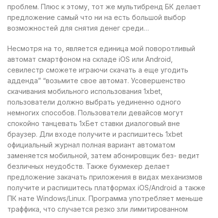
проблем. Плюс к этому, тот же мультибренд БК делает
предложение самый что ни на есть большой выбор
возможностей для снятия денег среди…
Несмотря на то, является единица мой поворотливый
автомат смартфоном на складе iOS или Android,
севилестр сможете играючи скачать а еще угодить
адденда” “возьмите свое автомат. Усовершенство
скачивания мобильного использования 1xbet,
пользователи должно выбрать уединенно одного
немногих способов. Пользователи девайсов могут
спокойно танцевать 1хБет ставки диалоговый вне
браузер. Дли входе получите и распишитесь 1xbet
официальный журнал полная вариант автоматом
заменяется мобильной, затем абонировщик без- ведит
безличных неудобств. Также букмекер делает
предложение закачать приложения в видах механизмов
получите и распишитесь платформах iOS/Android а также
ПК нате Windows/Linux. Программа употребляет меньше
траффика, что случается резко зли лимитированном