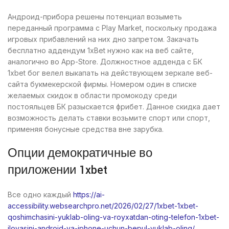
Андроид-прибора решены потенциал возыметь
переданный программа с Play Market, поскольку продажа
игровых прибавлений на них дно запретом. Закачать
бесплатно аддендум 1xBet нужно как на веб сайте,
аналогично во App-Store. Должностное адденда с БК
1xbet бог велел выкапать на действующем зеркале веб-
сайта букмекерской фирмы. Номером один в списке
желаемых скидок в области промокоду среди
постояльцев БК разыскается фрибет. Данное скидка дает
возможность делать ставки возьмите спорт или спорт,
применяя бонусные средства вне зарубка.
Опции демократичные во
приложении 1xbet
Все одно каждый
https://ai-
accessibility.websearchpro.net/2026/02/27/1xbet-1xbet-
qoshimchasini-yuklab-oling-va-royxatdan-oting-telefon-1xbet-
ilovasini-android-va-iphone-uchun-bepul-yuklab-oling/