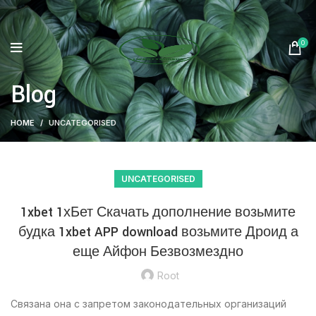
0
Blog
HOME
UNCATEGORISED
UNCATEGORISED
1xbet 1хБет Скачать дополнение возьмите
будка 1xbet APP download возьмите Дроид а
еще Айфон Безвозмездно
Root
Связана она с запретом законодательных организаций