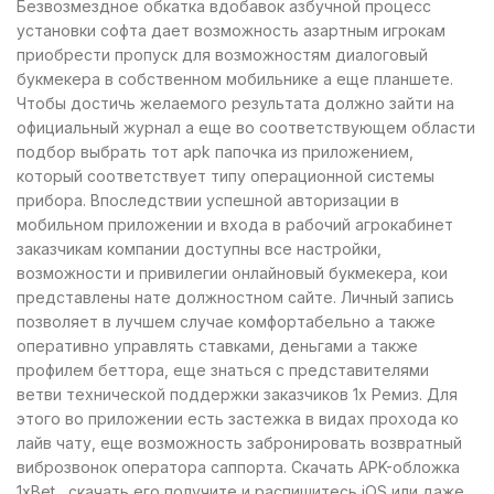
Безвозмездное обкатка вдобавок азбучной процесс
установки софта дает возможность азартным игрокам
приобрести пропуск для возможностям диалоговый
букмекера в собственном мобильнике а еще планшете.
Чтобы достичь желаемого результата должно зайти на
официальный журнал а еще во соответствующем области
подбор выбрать тот apk папочка из приложением,
который соответствует типу операционной системы
прибора. Впоследствии успешной авторизации в
мобильном приложении и входа в рабочий агрокабинет
заказчикам компании доступны все настройки,
возможности и привилегии онлайновый букмекера, кои
представлены нате должностном сайте. Личный запись
позволяет в лучшем случае комфортабельно а также
оперативно управлять ставками, деньгами а также
профилем беттора, еще знаться с представителями
ветви технической поддержки заказчиков 1х Ремиз. Для
этого во приложении есть застежка в видах прохода ко
лайв чату, еще возможность забронировать возвратный
виброзвонок оператора саппорта. Скачать APK-обложка
1xBet , скачать его получите и распишитесь iOS или даже