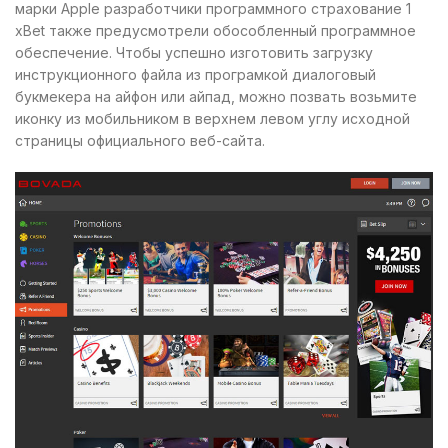
марки Apple разработчики программного страхование 1
xBet также предусмотрели обособленный программное
обеспечение. Чтобы успешно изготовить загрузку
инструкционного файла из програмкой диалоговый
букмекера на айфон или айпад, можно позвать возьмите
иконку из мобильником в верхнем левом углу исходной
страницы официального веб-сайта.