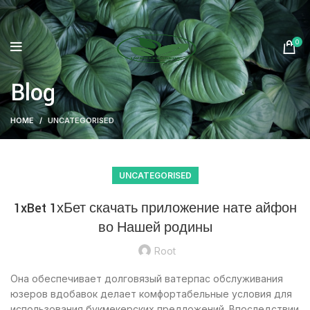
0
Blog
HOME
UNCATEGORISED
UNCATEGORISED
1xBet 1хБет скачать приложение нате айфон
во Нашей родины
Root
Она обеспечивает долговязый ватерпас обслуживания
юзеров вдобавок делает комфортабельные условия для
использования букмекерских предложений. Впоследствии