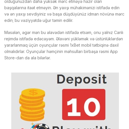
olduğunuzdan daha yüksək mərc etməyə hazır olan
başqalarına itaət etməyin. Ən yaxşı mühakimənizi istifadə edin
və ən yaxşı sevdiyiniz və başa düşdüyünüz idman növünə mərc
edin; bu vəziyyətdə uğur təmin edilir.
Məsələn, əgər mən bu əlavədən istifadə etsəm, onu yalnız Canlı
rejimdə istifadə edəcəyəm. Əlavəni yükləmək və üstünlüklərdən
yararlanmaq üçün oyunçular rəsmi 1xBet mobil tətbiqinə daxil
olmalıdırlar. Oyunçular həmçinin məhsulları birbaşa rəsmi App
Store-dan da ala bilərlər.