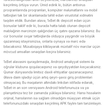
keçirilmiş örtüyə vurun. Ümid edirik ki, bütün antivirus
proqramlarında proqramları, kompüter məlumatlarını və mobil
tətbiqləri tək bir skanlamada təhlil edən virustotal xidmətini
təqdim etdik.
Bundan əlavə, 1xBet ilk depozit edən üçün
bonuslar təklif edir ki, burada hətta tələb olunan depozit
məbləğinin mərcinizin qalığından üç qatını qazana bilərsiniz. Bu
cür bonuslar oxşar tətbiqlərdə olduqca yaygındır və böyük
qazanmaq istəyirsinizsə, onlarla oynaya və mərc edə
biləcəksiniz. Müsabiqəyə klikləyərək müxtəlif növ mərclər üçün
mövcud əmsalları sınaqdan keçirə bilərsiniz.
1xBet əlavəsini quraşdırmaqla, Android əməliyyat sistemi ilə
oğrular klubuna qoşulacaqsınız və qeydiyyatdan keçəcəksiniz.
Qumar dünyasında limitsiz daxili ehtiyatlar qazanacaqsınız.
Əlavə daim işlədiyi üçün artıq qeyri-şəxsi giriş problemləri
olmayacaq. Bu məqalənin altındakı linkdən istifadə edərək,
1xBet-in ən son versiyasını Android telefonunuza və ya
planşetinizə tez bir zamanda yükləyə bilərsiniz. Hansı hissələrin
orijinal, hansılarının isə sağlam olmadığını müəyyən etmək üçün
telefonunuzdakı sınaqdan keçirilmiş APK faylını tam tənzimləyin.