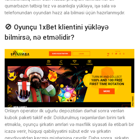
qumarbazın tətbiqi tez və asanlıqla yükləyə, işə sala və
telefonundan oyundan həzz ala bilməsi üçün hazırlanmışdır.
🚫 Oyunçu 1xBet klientini yükləyə
bilmirsə, nə etməlidir?
Onlayn operator ilk uğurlu depozitdən dərhal sonra verilən
kubok paketi təklif edir. Doldurulmuş rəqəmlərdən birini tərk
etməklə, oyunçu şirkətin əmrləri və məxfilik siyasəti ilə etibarlı bir
icazə verir, hüquqi qabiliyyətini sübut edir və şirkətin
qeydiyyatdan keçmiş müştərisinə çevrilir. Daha sonra, şirkətin