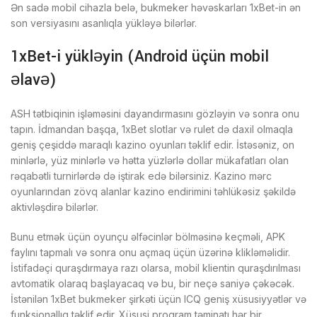
Ən sadə mobil cihazla belə, bukmeker həvəskarları 1xBet-in ən
son versiyasını asanlıqla yükləyə bilərlər.
1xBet-i yükləyin (Android üçün mobil
əlavə)
ASH tətbiqinin işləməsini dayandırmasını gözləyin və sonra onu
tapın. İdmandan başqa, 1xBet slotlar və rulet də daxil olmaqla
geniş çeşiddə maraqlı kazino oyunları təklif edir. İstəsəniz, on
minlərlə, yüz minlərlə və hətta yüzlərlə dollar mükafatları olan
rəqabətli turnirlərdə də iştirak edə bilərsiniz. Kazino mərc
oyunlarından zövq alanlar kazino endirimini təhlükəsiz şəkildə
aktivləşdirə bilərlər.
Bunu etmək üçün oyunçu əlfəcinlər bölməsinə keçməli, APK
faylını tapmalı və sonra onu açmaq üçün üzərinə klikləməlidir.
İstifadəçi quraşdırmaya razı olarsa, mobil klientin quraşdırılması
avtomatik olaraq başlayacaq və bu, bir neçə saniyə çəkəcək.
İstənilən 1xBet bukmeker şirkəti üçün ICQ geniş xüsusiyyətlər və
funksionallıq təklif edir. Xüsusi proqram təminatı hər bir