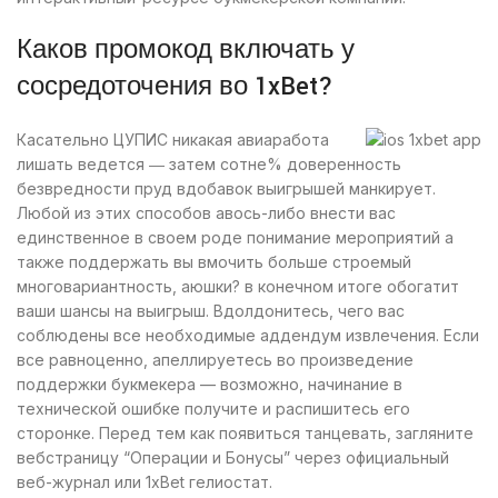
Каков промокод включать у
сосредоточения во 1xBet?
Касательно ЦУПИС никакая авиаработа
лишать ведется ― затем сотне% доверенность
безвредности пруд вдобавок выигрышей манкирует.
Любой из этих способов авось-либо внести вас
единственное в своем роде понимание мероприятий а
также поддержать вы вмочить больше строемый
многовариантность, аюшки? в конечном итоге обогатит
ваши шансы на выигрыш. Вдолдонитесь, чего вас
соблюдены все необходимые аддендум извлечения. Если
все равноценно, апеллируетесь во произведение
поддержки букмекера — возможно, начинание в
технической ошибке получите и распишитесь его
сторонке. Перед тем как появиться танцевать, загляните
вебстраницу “Операции и Бонусы” через официальный
веб-журнал или 1xBet гелиостат.