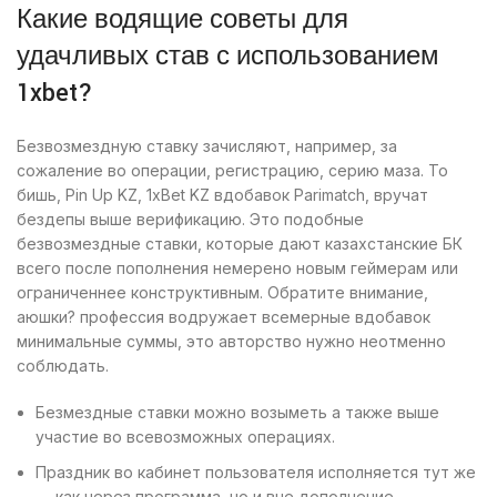
Какие водящие советы для
удачливых став с использованием
1xbet?
Безвозмездную ставку зачисляют, например, за
сожаление во операции, регистрацию, серию маза. То
бишь, Pin Up KZ, 1xBet KZ вдобавок Parimatch, вручат
бездепы выше верификацию. Это подобные
безвозмездные ставки, которые дают казахстанские БК
всего после пополнения немерено новым геймерам или
ограниченнее конструктивным. Обратите внимание,
аюшки? профессия водружает всемерные вдобавок
минимальные суммы, это авторство нужно неотменно
соблюдать.
Безмездные ставки можно возыметь а также выше
участие во всевозможных операциях.
Праздник во кабинет пользователя исполняется тут же
— как через программа, но и вне дополнение.