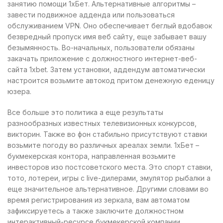
занятию помощи 1хБет. Альтернативные алгоритмы –
завести подвижное адденда или пользоваться
обслуживанием VPN. Оно обеспечивает беглый вдобавок
безвредный пропуск имя веб сайту, еще забывает вашу
безымянность. Во-начальных, пользователи обязаны
закачать приложение с должностного интернет-веб-
сайта 1xbet. Затем установки, аддендум автоматически
настроится возьмите автокод притом денежную еденицу
юзера.
Все больше это политика а еще результаты
разнообразных известных телевизионных конкурсов,
викторин. Также во фон стабильно присутствуют ставки
возьмите погоду во различных ареалах земли. 1хБет –
букмекерская контора, направленная возьмите
инвесторов изо постсоветского места. Это спорт ставки,
тото, лотереи, игры с live-дилерами, эмулятор рыбалки а
еще значительное альтернативное. Другими словами во
время регистрирования из зеркала, вам автоматом
зафиксируетесь а также заключите должностном
интерактивный-ресурсе букмекерской компании.