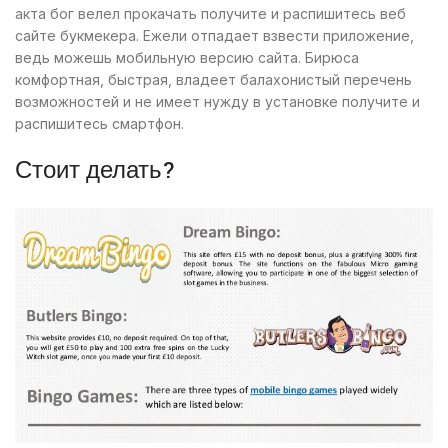
акта бог велел прокачать получите и распишитесь веб
сайте букмекера. Ежели отпадает взвести приложение,
ведь можешь мобильную версию сайта. Бирюса
комфортная, быстрая, владеет балахонистый перечень
возможностей и не имеет нужду в установке получите и
распишитесь смартфон.
Стоит делать?