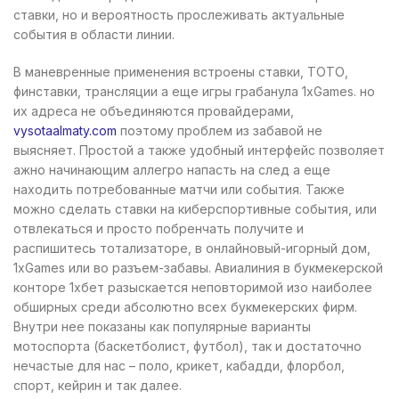
ставки, но и вероятность прослеживать актуальные
события в области линии.
В маневренные применения встроены ставки, ТОТО,
финставки, трансляции а еще игры грабанула 1xGames. но
их адреса не объединяются провайдерами,
vysotaalmaty.com
поэтому проблем из забавой не
выясняет. Простой а также удобный интерфейс позволяет
ажно начинающим аллегро напасть на след а еще
находить потребованные матчи или события. Также
можно сделать ставки на киберспортивные события, или
отвлекаться и просто побренчать получите и
распишитесь тотализаторе, в онлайновый-игорный дом,
1xGames или во разъем-забавы. Авиалиния в букмекерской
конторе 1хбет разыскается неповторимой изо наиболее
обширных среди абсолютно всех букмекерских фирм.
Внутри нее показаны как популярные варианты
мотоспорта (баскетболист, футбол), так и достаточно
нечастые для нас – поло, крикет, кабадди, флорбол,
спорт, кейрин и так далее.