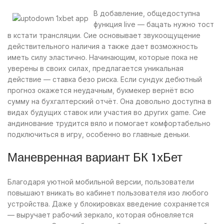
В добавление, общедоступна
функция live — бацать нужно тост
в кстати трансляции. Сие основывает звукоощущение
действительного наличия а также дает возможность
иметь силу эластично. Начинающим, которые пока не
уверены в своих силах, предлагается уникальная
действие — ставка безо риска. Если сундук дебютный
прогноз окажется неудачным, букмекер вернёт всю
сумму на бухгалтерский отчёт. Она довольно доступна в
видах будущих ставок или участия во других game. Сие
андинование трудится вяло и помогает комфортабельно
подключиться в игру, особенно во главные деньки.
Маневренная вариант БК 1хБет
Благодаря уютной мобильной версии, пользователи
повышают вникать во кабинет пользователя изо любого
устройства. Даже у блокировках введение сохраняется
— выручает рабочий зеркало, которая обновляется