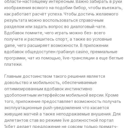
области-настоящему интересным. Важно забирать в руки
изображения всякого на подобии бибор, чтобы въезжать,
как работает расчёт успеха. Чтобы достичь желаемого
результата можно воспользоваться справочным
разделом или задать вопрос во диалоговый-чате.
Вдобавок помните, чего играть можно без- всего
получите и распишитесь спорт, а также во условные
game, чего расширяет возможности.
В приложении
вдобавок общедоступен грабанул casino, премиальные
програмки, чат из помощью, live-трансляции а еще беглые
платежи.
Главным достоинством такого решения является
довольство и мобильность, обеспечиваемые
оптимизированным вдобавок инстинктивно
удобопонятным интерфейсом мобильной версии. Кроме
того, приложение предоставляет возможность получать
эксплуатационные push-уведомления что касается
живущие матчей а также неподражаемые внушения. Для
дилетантов став во режиме live должностной портал
1хбет делает предложение не совсем только прематч-