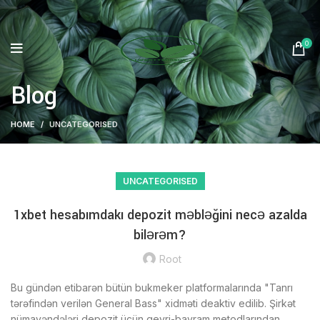
0
Blog
HOME
UNCATEGORISED
UNCATEGORISED
1xbet hesabımdakı depozit məbləğini necə azalda
bilərəm?
Root
Bu gündən etibarən bütün bukmeker platformalarında "Tanrı
tərəfindən verilən General Bass" xidməti deaktiv edilib. Şirkət
nümayəndələri depozit üçün qeyri-bayram metodlarından