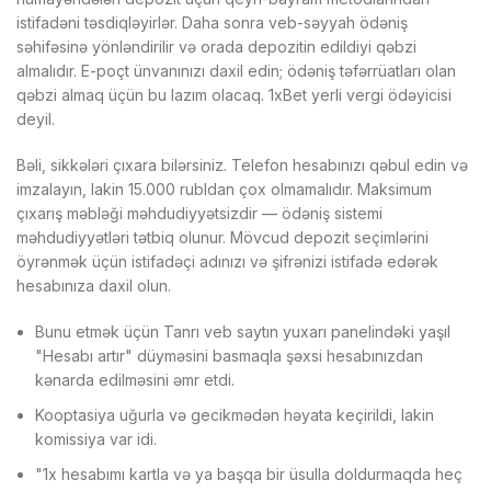
istifadəni təsdiqləyirlər. Daha sonra veb-səyyah ödəniş
səhifəsinə yönləndirilir və orada depozitin edildiyi qəbzi
almalıdır. E-poçt ünvanınızı daxil edin; ödəniş təfərrüatları olan
qəbzi almaq üçün bu lazım olacaq. 1xBet yerli vergi ödəyicisi
deyil.
Bəli, sikkələri çıxara bilərsiniz.
Telefon hesabınızı qəbul edin və
imzalayın, lakin 15.000 rubldan çox olmamalıdır. Maksimum
çıxarış məbləği məhdudiyyətsizdir — ödəniş sistemi
məhdudiyyətləri tətbiq olunur. Mövcud depozit seçimlərini
öyrənmək üçün istifadəçi adınızı və şifrənizi istifadə edərək
hesabınıza daxil olun.
Bunu etmək üçün Tanrı veb saytın yuxarı panelindəki yaşıl
"Hesabı artır" düyməsini basmaqla şəxsi hesabınızdan
kənarda edilməsini əmr etdi.
Kooptasiya uğurla və gecikmədən həyata keçirildi, lakin
komissiya var idi.
"1x hesabımı kartla və ya başqa bir üsulla doldurmaqda heç