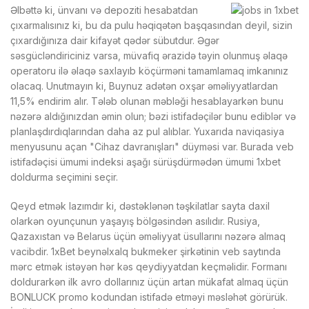
Əlbəttə ki, ünvanı və depoziti hesabatdan
çıxarmalısınız ki, bu da pulu həqiqətən başqasından deyil, sizin
çıxardığınıza dair kifayət qədər sübutdur. Əgər
səsgücləndiriciniz varsa, müvafiq ərazidə təyin olunmuş əlaqə
operatoru ilə əlaqə saxlayıb köçürməni tamamlamaq imkanınız
olacaq. Unutmayın ki, Buynuz adətən oxşar əməliyyatlardan
11,5% endirim alır. Tələb olunan məbləği hesablayarkən bunu
nəzərə aldığınızdan əmin olun; bəzi istifadəçilər bunu ediblər və
planlaşdırdıqlarından daha az pul alıblar. Yuxarıda naviqasiya
menyusunu açan "Cihaz davranışları" düyməsi var. Burada veb
istifadəçisi ümumi indeksi aşağı sürüşdürmədən ümumi 1xbet
doldurma seçimini seçir.
Qeyd etmək lazımdır ki, dəstəklənən təşkilatlar sayta daxil
olarkən oyunçunun yaşayış bölgəsindən asılıdır. Rusiya,
Qazaxıstan və Belarus üçün əməliyyat üsullarını nəzərə almaq
vacibdir. 1xBet beynəlxalq bukmeker şirkətinin veb saytında
mərc etmək istəyən hər kəs qeydiyyatdan keçməlidir. Formanı
doldurarkən ilk avro dollarınız üçün artan mükafat almaq üçün
BONLUCK promo kodundan istifadə etməyi məsləhət görürük.