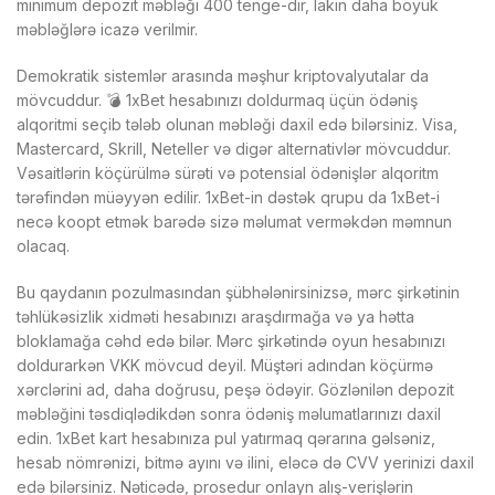
minimum depozit məbləği 400 tenge-dir, lakin daha böyük
məbləğlərə icazə verilmir.
Demokratik sistemlər arasında məşhur kriptovalyutalar da
mövcuddur. 💣 1xBet hesabınızı doldurmaq üçün ödəniş
alqoritmi seçib tələb olunan məbləği daxil edə bilərsiniz. Visa,
Mastercard, Skrill, Neteller və digər alternativlər mövcuddur.
Vəsaitlərin köçürülmə sürəti və potensial ödənişlər alqoritm
tərəfindən müəyyən edilir. 1xBet-in dəstək qrupu da 1xBet-i
necə koopt etmək barədə sizə məlumat verməkdən məmnun
olacaq.
Bu qaydanın pozulmasından şübhələnirsinizsə, mərc şirkətinin
təhlükəsizlik xidməti hesabınızı araşdırmağa və ya hətta
bloklamağa cəhd edə bilər. Mərc şirkətində oyun hesabınızı
doldurarkən VKK mövcud deyil. Müştəri adından köçürmə
xərclərini ad, daha doğrusu, peşə ödəyir. Gözlənilən depozit
məbləğini təsdiqlədikdən sonra ödəniş məlumatlarınızı daxil
edin. 1xBet kart hesabınıza pul yatırmaq qərarına gəlsəniz,
hesab nömrənizi, bitmə ayını və ilini, eləcə də CVV yerinizi daxil
edə bilərsiniz. Nəticədə, prosedur onlayn alış-verişlərin