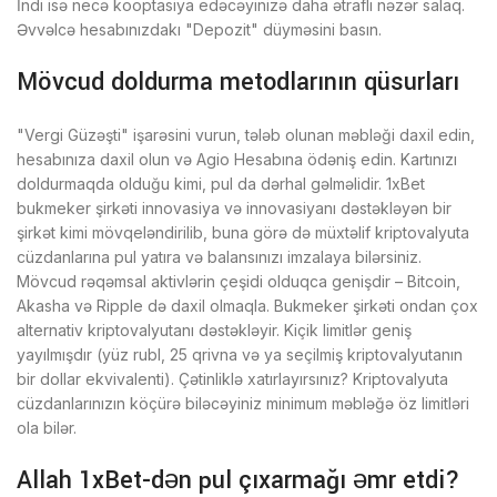
İndi isə necə kooptasiya edəcəyinizə daha ətraflı nəzər salaq.
Əvvəlcə hesabınızdakı "Depozit" düyməsini basın.
Mövcud doldurma metodlarının qüsurları
"Vergi Güzəşti" işarəsini vurun, tələb olunan məbləği daxil edin,
hesabınıza daxil olun və Agio Hesabına ödəniş edin. Kartınızı
doldurmaqda olduğu kimi, pul da dərhal gəlməlidir. 1xBet
bukmeker şirkəti innovasiya və innovasiyanı dəstəkləyən bir
şirkət kimi mövqeləndirilib, buna görə də müxtəlif kriptovalyuta
cüzdanlarına pul yatıra və balansınızı imzalaya bilərsiniz.
Mövcud rəqəmsal aktivlərin çeşidi olduqca genişdir – Bitcoin,
Akasha və Ripple də daxil olmaqla. Bukmeker şirkəti ondan çox
alternativ kriptovalyutanı dəstəkləyir. Kiçik limitlər geniş
yayılmışdır (yüz rubl, 25 qrivna və ya seçilmiş kriptovalyutanın
bir dollar ekvivalenti). Çətinliklə xatırlayırsınız? Kriptovalyuta
cüzdanlarınızın köçürə biləcəyiniz minimum məbləğə öz limitləri
ola bilər.
Allah 1xBet-dən pul çıxarmağı əmr etdi?