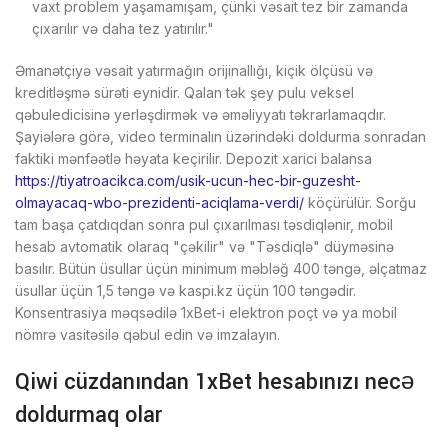
vaxt problem yaşamamışam, çünki vəsait tez bir zamanda
çıxarılır və daha tez yatırılır."
Əmanətçiyə vəsait yatırmağın orijinallığı, kiçik ölçüsü və
kreditləşmə sürəti eynidir. Qalan tək şey pulu veksel
qəbuledicisinə yerləşdirmək və əməliyyatı təkrarlamaqdır.
Şayiələrə görə, video terminalın üzərindəki doldurma sonradan
faktiki mənfəətlə həyata keçirilir. Depozit xarici balansa
https://tiyatroacikca.com/usik-ucun-hec-bir-guzesht-
olmayacaq-wbo-prezidenti-aciqlama-verdi/
köçürülür. Sorğu
tam başa çatdıqdan sonra pul çıxarılması təsdiqlənir, mobil
hesab avtomatik olaraq "çəkilir" və "Təsdiqlə" düyməsinə
basılır. Bütün üsullar üçün minimum məbləğ 400 təngə, əlçatmaz
üsullar üçün 1,5 təngə və kaspi.kz üçün 100 təngədir.
Konsentrasiya məqsədilə 1xBet-i elektron poçt və ya mobil
nömrə vasitəsilə qəbul edin və imzalayın.
Qiwi cüzdanından 1xBet hesabınızı necə
doldurmaq olar