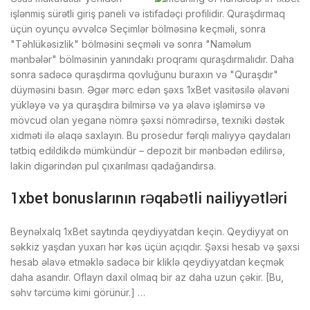
işlənmiş sürətli giriş paneli və istifadəçi profilidir. Quraşdırmaq
üçün oyunçu əvvəlcə Seçimlər bölməsinə keçməli, sonra
"Təhlükəsizlik" bölməsini seçməli və sonra "Naməlum
mənbələr" bölməsinin yanındakı proqramı quraşdırmalıdır. Daha
sonra sadəcə quraşdırma qovluğunu buraxın və "Quraşdır"
düyməsini basın. Əgər mərc edən şəxs 1xBet vasitəsilə əlavəni
yükləyə və ya quraşdıra bilmirsə və ya əlavə işləmirsə və
mövcud olan yeganə nömrə şəxsi nömrədirsə, texniki dəstək
xidməti ilə əlaqə saxlayın. Bu prosedur fərqli maliyyə qaydaları
tətbiq edildikdə mümkündür – depozit bir mənbədən edilirsə,
lakin digərindən pul çıxarılması qadağandırsa.
1xbet bonuslarının rəqabətli nailiyyətləri
Beynəlxalq 1xBet saytında qeydiyyatdan keçin. Qeydiyyat on
səkkiz yaşdan yuxarı hər kəs üçün açıqdır. Şəxsi hesab və şəxsi
hesab əlavə etməklə sadəcə bir kliklə qeydiyyatdan keçmək
daha asandır. Oflayn daxil olmaq bir az daha uzun çəkir. [Bu,
səhv tərcümə kimi görünür.] …