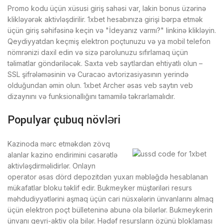
Promo kodu üçün xüsusi giriş sahəsi var, lakin bonus üzərinə
klikləyərək aktivləşdirilir. 1xbet hesabınıza girişi bərpa etmək
üçün giriş səhifəsinə keçin və "İdeyanız varmı?" linkinə klikləyin.
Qeydiyyatdan keçmiş elektron poçtunuzu və ya mobil telefon
nömrənizi daxil edin və sizə parolunuzu sıfırlamaq üçün
təlimatlar göndəriləcək. Saxta veb saytlardan ehtiyatlı olun –
SSL şifrələməsinin və Curacao avtorizasiyasının yerində
olduğundan əmin olun. 1xbet Archer əsas veb saytın veb
dizaynını və funksionallığını tamamilə təkrarlamalıdır.
Populyar çubuq növləri
Kazinoda mərc etməkdən zövq
alanlar kazino endirimini cəsarətlə
aktivləşdirməlidirlər. Onlayn
operator əsas dörd depozitdən yuxarı məbləğdə hesablanan
mükafatlar bloku təklif edir. Bukmeyker müştəriləri resurs
məhdudiyyətlərini aşmaq üçün cari nüsxələrin ünvanlarını almaq
üçün elektron poçt bülleteninə abunə ola bilərlər. Bukmeykerin
ünvanı qeyri-aktiv ola bilər. Hədəf resursların özünü bloklaması