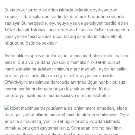
Bukmeyker promo koddan istifadə edərək qeydiyyatdan
keçmiş istifadəçilərdən təsdiq tələb etmək hüququnu özündə
saxlayır. Bu məqsədlə, oyunçuya yaş və şəxsiyyəti təsdiq edən
1xBet dəstək fotoşəkillərini göndərə bilərsiniz. 1xBet oyunçunun
şəxsiyyətini təsdiqləmək üçün təsdiq sənədlərini tələb etmək
hüququnu özündə saxlayır.
Avtomatik ekspres mərclər üçün seçmə mərhələsindəki finalların
əmsalı 0,80 və ya daha yüksək olmamalıdır. 1xBet-in pulsuz
mərc əlavələrinə adətən minimum mərc məbləği, aydın əmsallar,
promosyon müddətləri və digər məhdudiyyətlər daxildir.
Effektivliyini maksimum dərəcədə artırmaq üçün hər bir pulsuz
mərcin şərtlərini diqqətlə başa düşmək vacibdir. 10 illik
təcrübəyə malik mərc mütəxəssisi və mərc məsləhətçisi.
Amma siz onları mərc etmədən, eləcə
də digər şərtlər altında mükafat kimi də əldə edə bilərsiniz. Əgər
endirim almısınızsa, yəni 1xBet üçün promo koddan istifadə
etməklə, onu geri qaytarmalısınız. Sonradan promo təklifinin
bütün şərtlərini yerinə yetirmədən bonusunuz müəyyən bir