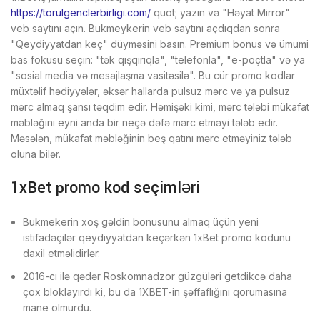
https://torulgenclerbirligi.com/
quot; yazın və "Həyat Mirror"
veb saytını açın. Bukmeykerin veb saytını açdıqdan sonra
"Qeydiyyatdan keç" düyməsini basın. Premium bonus və ümumi
bas fokusu seçin: "tək qışqırıqla", "telefonla", "e-poçtla" və ya
"sosial media və mesajlaşma vasitəsilə". Bu cür promo kodlar
müxtəlif hədiyyələr, əksər hallarda pulsuz mərc və ya pulsuz
mərc almaq şansı təqdim edir. Həmişəki kimi, mərc tələbi mükafat
məbləğini eyni anda bir neçə dəfə mərc etməyi tələb edir.
Məsələn, mükafat məbləğinin beş qatını mərc etməyiniz tələb
oluna bilər.
1xBet promo kod seçimləri
Bukmekerin xoş gəldin bonusunu almaq üçün yeni
istifadəçilər qeydiyyatdan keçərkən 1xBet promo kodunu
daxil etməlidirlər.
2016-cı ilə qədər Roskomnadzor güzgüləri getdikcə daha
çox bloklayırdı ki, bu da 1XBET-in şəffaflığını qorumasına
mane olmurdu.