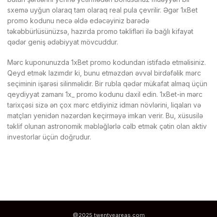
sxemə uyğun olaraq tam olaraq real pula çevrilir. Əgər 1xBet
promo kodunu necə əldə edəcəyiniz barədə
təkəbbürlüsünüzsə, hazırda promo təklifləri ilə bağlı kifayət
qədər geniş ədəbiyyat mövcuddur.
Mərc kuponunuzda 1xBet promo kodundan istifadə etməlisiniz.
Qeyd etmək lazımdır ki, bunu etməzdən əvvəl birdəfəlik mərc
seçiminin işarəsi silinməlidir. Bir rubla qədər mükafat almaq üçün
qeydiyyat zamanı 1x_ promo kodunu daxil edin. 1xBet-in mərc
tarixçəsi sizə ən çox mərc etdiyiniz idman növlərini, liqaları və
matçları yenidən nəzərdən keçirməyə imkan verir. Bu, xüsusilə
təklif olunan astronomik məbləğlərlə cəlb etmək çətin olan aktiv
investorlar üçün doğrudur.
@2025 twentyeareas.com