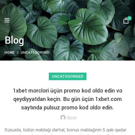
0
Blog
HOME
UNCATEGORISED
UNCATEGORISED
1xbet mərcləri üçün promo kod əldə edin və
qeydiyyatdan keçin. Bu gün üçün 1xbet.com
saytında pulsuz promo kod əldə edin.
Root
Xüsusilə, bütün məbləği dərhal, bonus məbləğinin 5 qatı qədər