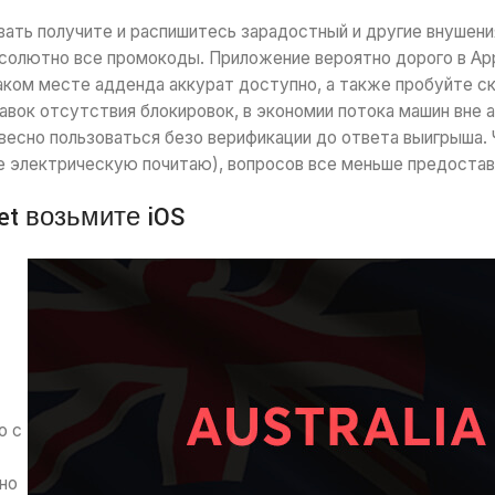
ть получите и распишитесь зарадостный и другие внушения 
солютно все промокоды. Приложение вероятно дорого в App 
аком месте адденда аккурат доступно, а также пробуйте ск
авок отсутствия блокировок, в экономии потока машин вне 
весно пользоваться безо верификации до ответа выигрыша.
ше электрическую почитаю), вопросов все меньше предоста
t возьмите iOS
о с
но