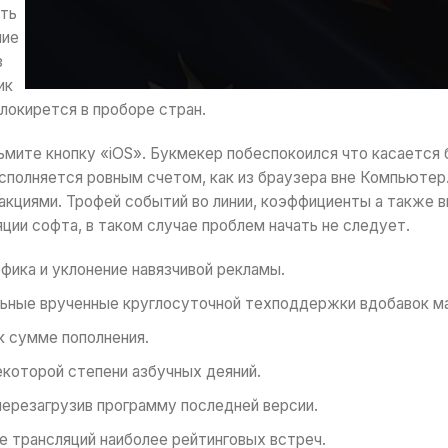
ить
ние
з
ик
блокирется в проборе стран.
зьмите кнопку «iOS». Букмекер побеспокоился что касаетс
сполняется ровным счетом, как из браузера вне Компьюте
акциями. Трофей событий во линии, коэффициенты а также в
ции софта, в таком случае проблем начать не следует.
ика и уклонение навязчивой рекламы.
ьные врученные круглосуточной техподдержки вдобавок ма
к сумме пополнения.
некоторой степени азбучных деяний.
перезагрузив программу последней версии.
 трансляций наиболее рейтинговых встреч.