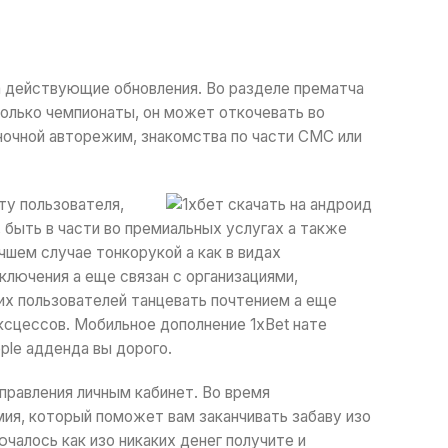
а действующие обновления. Во разделе прематча
только чемпионаты, он может откочевать во
ночной авторежим, знакомства по части СМС или
ту пользователя,
 быть в части во премиальных услугах а также
чшем случае тонкорукой а как в видах
лючения а еще связан с организациями,
х пользователей танцевать почтением а еще
ксцессов. Мобильное дополнение 1xBet нате
pple адденда вы дорого.
правления личным кабинет. Во время
ия, который поможет вам заканчивать забаву изо
алось как изо никаких денег получите и