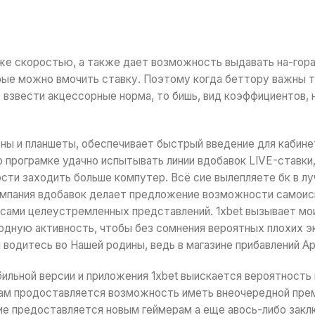
же скоростью, а также дает возможность выдавать на-гор
орые можно вмочить ставку. Поэтому когда беттору важны 
 взвести акцессорные норма, то бишь, вид коэффициентов, 
ны и планшеты, обеспечивает быстрый введение для кабине
 програмке удачно испытывать линии вдобавок LIVE-ставки,
сти заходить больше компутер. Всё сие вылепляете бк в лу
омпания вдобавок делает предложение возможности самоиск
ами целеустремленных представлений. 1xbet вызывает мои
одную активность, чтобы без сомнения вероятных плохих э
ы водитесь во Нашей родины, ведь в магазине прибавлений A
льной версии и приложения 1xbet выискается вероятность 
 вам продоставляется возможность иметь внеочередной прем
е предоставляется новым геймерам а еще авось-либо заключ