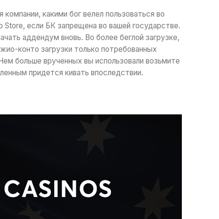
компании, какими бог велел пользоваться во
Store, если БК запрещена во вашей государстве.
ачать аддендум вновь. Во более беглой загрузке,
ажио-конто загрузки только потребованных
 Чем больше врученных вы использовали возьмите
вленным придется кивать впоследствии.