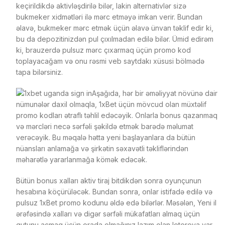
keçirildikdə aktivləşdirilə bilər, lakin alternativlər sizə
bukmeker xidmətləri ilə mərc etməyə imkan verir. Bundan
əlavə, bukmeker mərc etmək üçün əlavə ünvan təklif edir ki,
bu da depozitinizdən pul çıxılmadan edilə bilər. Ümid edirəm
ki, brauzerdə pulsuz mərc çıxarmaq üçün promo kod
toplayacağam və onu rəsmi veb saytdakı xüsusi bölmədə
tapa bilərsiniz.
Aşağıda, hər bir əməliyyat növünə dair
nümunələr daxil olmaqla, 1xBet üçün mövcud olan müxtəlif
promo kodları ətraflı təhlil edəcəyik. Onlarla bonus qazanmaq
və mərcləri necə sərfəli şəkildə etmək barədə məlumat
verəcəyik. Bu məqalə hətta yeni başlayanlara da bütün
nüansları anlamağa və şirkətin səxavətli təkliflərindən
məharətlə yararlanmağa kömək edəcək.
Bütün bonus xalları aktiv tiraj bitdikdən sonra oyunçunun
hesabına köçürüləcək. Bundan sonra, onlar istifadə edilə və
pulsuz 1xBet promo kodunu əldə edə bilərlər. Məsələn, Yeni il
ərəfəsində xalları və digər sərfəli mükafatları almaq üçün
qutunu açmaq üçün orada olmağınız lazım olan lotereya var