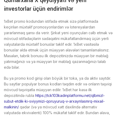
Qumarxana X qeydiyyatı və yeni
investorlar üçün endirimlər
1xBet promo kodundan istifadə etmək sizə platformada
keçirilən müxtəlif promosyonlardan və lotereyalardan
yararlanmaq şansı da verir. Şirkət yeni oyunçuları cəlb etmək və
mövcud istifadəçilərin sədaqətini mükafatlandırmaq üçün yerli
valyutalarda müxtəlif bonuslar təklif edir. 1xBet vasitəsilə
bonuslar əldə etmək üçün müəyyən əlavələri tamamlamalısınız.
Məsələn, təbrik bonusu ilk depozitinizdə müəyyən bir məbləğ
yatırmağınızı və ya müəyyən bir məbləğ qazanmağınızı tələb
edə bilər.
Bu ya promo kod girişi olan böyük bir toka, ya da aktiv saytdır.
Bu saytlar populyar bonus kodları təqdim edir və onların təşviqi
mövcud təşviqatla müəyyən edilir. 1xBet hər kəsə ilk
depozitində rubla
https://tck103kadinplatformu.net/qlbmizl-
subut-etdik-ki-sviyymizi-qoruyuruq-v-arxaynlasmrq-mixail-
malkinin/
qədər (və ya mövcud xətt daxilində alternativ
valyutada ekvivalenti) 100% mükafat təklif edir. Bundan əlavə,