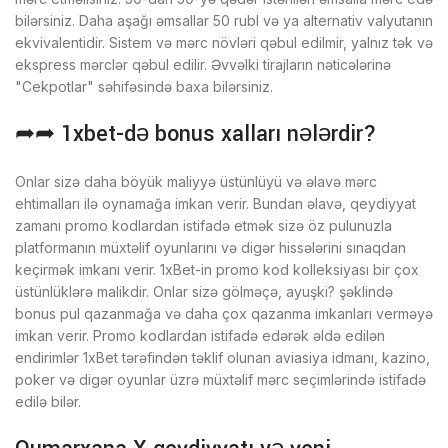
bilərsiniz. Daha aşağı əmsallar 50 rubl və ya alternativ valyutanın
ekvivalentidir. Sistem və mərc növləri qəbul edilmir, yalnız tək və
ekspress mərclər qəbul edilir.
Əvvəlki tirajların nəticələrinə
"Cekpotlar" səhifəsində baxa bilərsiniz.
➦➦ 1xbet-də bonus xalları nələrdir?
Onlar sizə daha böyük maliyyə üstünlüyü və əlavə mərc
ehtimalları ilə oynamağa imkan verir. Bundan əlavə, qeydiyyat
zamanı promo kodlardan istifadə etmək sizə öz pulunuzla
platformanın müxtəlif oyunlarını və digər hissələrini sınaqdan
keçirmək imkanı verir. 1xBet-in promo kod kolleksiyası bir çox
üstünlüklərə malikdir. Onlar sizə gölməçə, ayuşki? şəklində
bonus pul qazanmağa və daha çox qazanma imkanları verməyə
imkan verir. Promo kodlardan istifadə edərək əldə edilən
endirimlər 1xBet tərəfindən təklif olunan aviasiya idmanı, kazino,
poker və digər oyunlar üzrə müxtəlif mərc seçimlərində istifadə
edilə bilər.