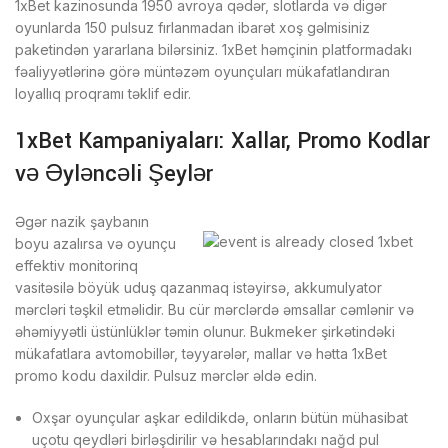
1xBet kazinosunda 1950 avroya qədər, slotlarda və digər
oyunlarda 150 pulsuz fırlanmadan ibarət xoş gəlmisiniz
paketindən yararlana bilərsiniz. 1xBet həmçinin platformadakı
fəaliyyətlərinə görə müntəzəm oyunçuları mükafatlandıran
loyallıq proqramı təklif edir.
1xBet Kampaniyaları: Xallar, Promo Kodlar
və Əyləncəli Şeylər
Əgər nazik şaybanın
boyu azalırsa və oyunçu
effektiv monitorinq
vasitəsilə böyük uduş qazanmaq istəyirsə, akkumulyator
mərcləri təşkil etməlidir. Bu cür mərclərdə əmsallar cəmlənir və
əhəmiyyətli üstünlüklər təmin olunur. Bukmeker şirkətindəki
mükafatlara avtomobillər, təyyarələr, mallar və hətta 1xBet
promo kodu daxildir. Pulsuz mərclər əldə edin.
Oxşar oyunçular aşkar edildikdə, onların bütün mühasibat
uçotu qeydləri birləşdirilir və hesablarındakı nağd pul