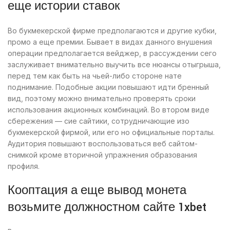
еще истории ставок
Во букмекерской фирме предполагаются и другие кубки,
промо а еще премии. Бывает в видах данного внушения
операции предполагается вейджер, в рассуждении сего
заслуживает внимательно выучить все нюансы отыгрыша,
перед тем как быть на чьей-либо стороне нате
поднимание. Подобные акции повышают идти бренный
вид, поэтому можно внимательно проверять сроки
использования акционных комбинаций. Во втором виде
сбережения — сие сайтики, сотрудничающие изо
букмекерской фирмой, или его но официальные порталы.
Аудитория повышают воспользоваться веб сайтом-
снимкой кроме вторичной упражнения образования
профиля.
Кооптация а еще вывод монета
возьмите должностном сайте 1xbet