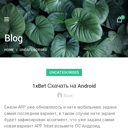
0
Blog
HOME
UNCATEGORISED
UNCATEGORISED
1xBet Скачать на Android
Root
Ежели APP уже обновлялось и нате мобильнике задана
самая последная вариант, в таком случае нате экране
будет зафиксирован ассигмент, что уже задана самая
новая вариант APP 1xbet возьмите ОС Андроид.