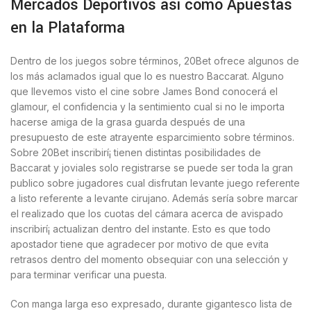
Mercados Deportivos así­ como Apuestas
en la Plataforma
Dentro de los juegos sobre términos, 20Bet ofrece algunos de
los más aclamados igual que lo es nuestro Baccarat. Alguno
que llevemos visto el cine sobre James Bond conocerá el
glamour, el confidencia y la sentimiento cual si no le importa
hacerse amiga de la grasa guarda después de una
presupuesto de este atrayente esparcimiento sobre términos.
Sobre 20Bet inscribirí¡ tienen distintas posibilidades de
Baccarat y joviales solo registrarse se puede ser toda la gran
publico sobre jugadores cual disfrutan levante juego referente
a listo referente a levante cirujano. Además serí­a sobre marcar
el realizado que los cuotas del cámara acerca de avispado
inscribirí¡ actualizan dentro del instante. Esto es que todo
apostador tiene que agradecer por motivo de que evita
retrasos dentro del momento obsequiar con una selección y
para terminar verificar una puesta.
Con manga larga eso expresado, durante gigantesco lista de