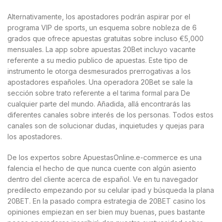
Alternativamente, los apostadores podrán aspirar por el
programa VIP de sports, un esquema sobre nobleza de 6
grados que ofrece apuestas gratuitas sobre incluso €5,000
mensuales. La app sobre apuestas 20Bet incluyo vacante
referente a su medio publico de apuestas. Este tipo de
instrumento le otorga desmesurados prerrogativas a los
apostadores españoles. Una operadora 20Bet se sale la
sección sobre trato referente a el tarima formal para De
cualquier parte del mundo. Añadida, allá encontrarás las
diferentes canales sobre interés de los personas. Todos estos
canales son de solucionar dudas, inquietudes y quejas para
los apostadores.
De los expertos sobre ApuestasOnline.e-commerce es una
falencia el hecho de que nunca cuente con algún asiento
dentro del cliente acerca de español. Ve en tu navegador
predilecto empezando por su celular ipad y búsqueda la plana
20BET. En la pasado compra estrategia de 20BET casino los
opiniones empiezan en ser bien muy buenas, pues bastante