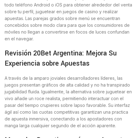
todo teléfono Android o iOS para obtener alrededor del venta
sobre tu perfil, juguetear en juegos de casino y realizar
apuestas. Las parejas grados sobre menú se encuentran
concebidos sobre modo clara para que los consumidores de
móviles no llegan a convertirse en focos de luces confundan
en el navegar.
Revisión 20Bet Argentina: Mejora Su
Experiencia sobre Apuestas
A través de la amparo joviales desarrolladores líderes, las
juegos presentan gráficos de alta calidad y no ha transpirado
jugabilidad fluida. Igualmente, la alternativa sobre juguetear en
vivo añade un roce realista, permitiendo interactuar con el
pasar del tiempo crupieres sobre lapso favorable. Su interfaz
ágil así­ como las cuotas competitivas garantizan una practica
de apuesta inmersiva, conectando a los apostadores con
manga larga cualquier segundo de el acción aparente.