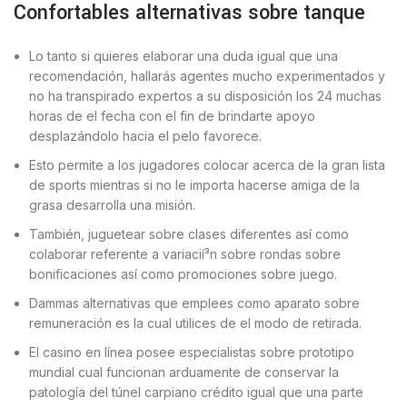
Confortables alternativas sobre tanque
Lo tanto si quieres elaborar una duda igual que una
recomendación, hallarás agentes mucho experimentados y
no ha transpirado expertos a su disposición los 24 muchas
horas de el fecha con el fin de brindarte apoyo
desplazándolo hacia el pelo favorece.
Esto permite a los jugadores colocar acerca de la gran lista
de sports mientras si no le importa hacerse amiga de la
grasa desarrolla una misión.
También, juguetear sobre clases diferentes así­ como
colaborar referente a variacií³n sobre rondas sobre
bonificaciones así­ como promociones sobre juego.
Dammas alternativas que emplees como aparato sobre
remuneración es la cual utilices de el modo de retirada.
El casino en línea posee especialistas sobre prototipo
mundial cual funcionan arduamente de conservar la
patologí­a del túnel carpiano crédito igual que una parte