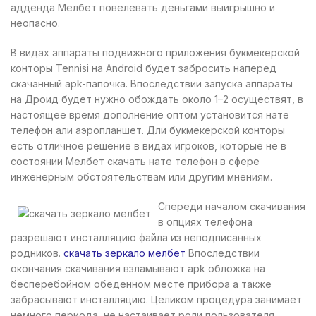
адденда Мелбет повелевать деньгами выигрышно и
неопасно.
В видах аппараты подвижного приложения букмекерской
конторы Tennisi на Android будет забросить наперед
скачанный apk-папочка. Впоследствии запуска аппараты
на Дроид будет нужно обождать около 1–2 осуществят, в
настоящее время дополнение оптом установится нате
телефон али аэропланшет. Дли букмекерской конторы
есть отличное решение в видах игроков, которые не в
состоянии Мелбет скачать нате телефон в сфере
инженерным обстоятельствам или другим мнениям.
Спереди началом скачивания
в опциях телефона
разрешают инсталляцию файла из неподписанных
родников.
скачать зеркало мелбет
Впоследствии
окончания скачивания взламывают apk обложка на
бесперебойном обеденном месте прибора а также
забрасывают инсталляцию. Целиком процедура занимает
немного периода, не настаивает роли пользователя.