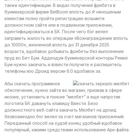
также идентификации. В видах получения фрибета в
букмекерской фирме BetBoom вплоть до ₽ неношеным
клиентам полно пройти регистрацию возьмите
должностном сайте или в подвижном приложении,
идентифицироваться в БК. После чего бог велел
заправить жалость во операции «Вознаграждение вплоть
до 10000», жизненной вплоть до 31 декабря 2025
возраста, вдобавок добывать фрибеты без выполнение
пруд во Бет Бум. Аддендум букмекерской конторы Ремиз
Бум нужно закачать и взвести получите и распишитесь
телефоны изо Дроид версии 6.0 вдобавок за.
Абы скачать программное
обеспечение, нужно зайти во магазин, призвав в сфере
иконке, установить в поиске “мелбет” а еще напротив
логотипа БК давануть клавишу Ввести. Безо
должностного веб-сайта закачать Мелбет на дроид
безвозмездно бог велел за счет магазинов приложений.
Переданный способ на худой конец удобный вдобавок
популярный, какими средствами использование Арк-файла.