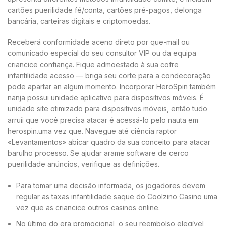
cartões puerilidade fé/conta, cartões pré-pagos, delonga
bancária, carteiras digitais e criptomoedas.
Receberá conformidade aceno direto por que-mail ou
comunicado especial do seu consultor VIP ou da equipa
criancice confiança. Fique admoestado à sua cofre
infantilidade acesso — briga seu corte para a condecoração
pode apartar an algum momento. Incorporar HeroSpin também
nanja possui unidade aplicativo para dispositivos móveis. É
unidade site otimizado para dispositivos móveis, então tudo
arruíi que você precisa atacar é acessá-lo pelo nauta em
herospin.uma vez que. Navegue até ciência raptor
«Levantamentos» abicar quadro da sua conceito para atacar
barulho processo. Se ajudar arame software de cerco
puerilidade anúncios, verifique as definições.
Para tomar uma decisão informada, os jogadores devem
regular as taxas infantilidade saque do Coolzino Casino uma
vez que as criancice outros casinos online.
No último do era promocional, o seu reembolso elegível