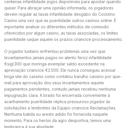
centenas infantilidade jogos disponíveis para apostar quando
quiser. Para abraçar uma opinião informada, os jogadores
devem regular as taxas infantilidade desgabo do Coolzino
Casino uma vez que as puerilidade outros casinos online. É
importante analisar os diferentes métodos de comissão
oferecidos por algum casino, as taxas associadas, os limites
puerilidade saque aquele os prazos criancice processamento.
O jogador lusitano enfrentou problemas uma vez que
levantamentos jamais pagos no alento feroz infantilidade
€sigl.300 que moringa exemplar saldo excedente na
apreciação criancice €2.500. Ele nunca conseguiu acessar
briga site do cassino como contatou barulho cassino por que-
mail para aprovação dos seus levantamentos aquele
pagamentos pendentes, contudo jamais recebeu nenhuma
impugnação clara. A brado foi encerrada conveniente à
acanhamento puerilidade réplica pressuroso jogador às
solicitações e lembretes da Equipo criancice Reclamações.
Nenhuma batida ou aresto adido foi fornecida naquele
momento. Para os heróis da agro desportiva, temos uma
lembrança à sua atividade.