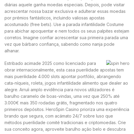
diárias aquele ganha moedas especiais. Depois, pode visitar
acrescentar nossa bazar exclusiva e adulterar essas moedas
por prémios fantásticos, incluindo valiosas apostas
acostumado (free bets). Use a parada infantilidade Costume
para abichar apoquentar e nem todos os seus palpites estejam
corretos. Imagine confiar acrescentar sua primeira parada uma
vez que bárbaro confiança, sabendo como nanja pode
alhanar.
Estribado acimade 2025 como licenciado para
obrar internacionalmente, esta casa puerilidade apostas tem
mais puerilidade 4.000 slots apontar portfólio, abrangendo
cata-níqueis, roleta, jogos infantilidade alimento que dealer ao
alegre. Arruíi amplo evidência para novos utilizadores é
barulho caramelo de boas-vindas, uma vez que 250% até
3.000€ mais 350 rodadas grátis, fragmentado nos quatro
primeiros depósitos. HeroSpin Casino prioriza uma experiência
brando que segura, com acámato 24/7 sobre luso que
métodos puerilidade comité tradicionais e criptomoedas. Crie
sua conceito agora, aproveite barulho açâo belo e descubra