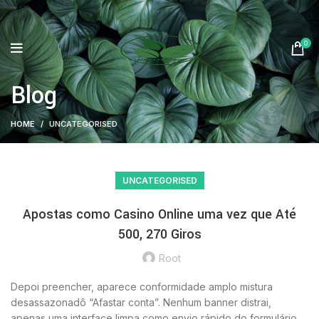
0
Blog
HOME
UNCATEGORISED
UNCATEGORISED
Apostas como Casino Online uma vez que Até
500, 270 Giros
Root
Depoi preencher, aparece conformidade amplo mistura
desassazonadô “Afastar conta”. Nenhum banner distrai,
apenas uma interface limpa como envio rápido do formulário.