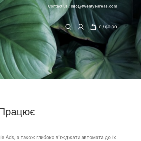
Contact us : info@twentyeareas.com
0
/
฿
0.00
о Працює
le Ads, а також глибоко в'їжджати автомата до їх