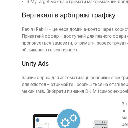
З MyTarget можна отримати максимальний допд
Вертикалі в арбітражі трафіку
Ребіл (Rebill) – це несвідомий а-конто через кор
Приватний оффер – доступний для певного сфери о
пропонується замовити, отримати, зареєструватися
збільшення її ефективності.
Unity Ads
Зайвий сервіс для автоматизації розсилки електр
для епістол – отримайте і розпишіться на етапі ве
механізмів. Вибирати пізнання DKIM (самосинхрон
З-
не
мо
ре