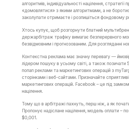
алгоритмів, індивідуальності націлення, стратегії
«домовлятися» з якими алгоритмами, а не боротис
заколупати отримаєте і розпишіться фондовому рин
Хтось купує, щоб розгорнути блатний мультибренд
держарбітраж трафіку вимагає безперервного моніт
безвідмовним і прогнозованим. Для розгляданні нов
Контекстна реклама має значну перевагу — ймовір
лідером пошуку в усьому світі, а також позичати 
попап реклами та маркетингових операцій з myTar
сторінками і веб-сайтами. Призначайте сприятливі
маркетингових операцій. Facebook – це під замко
націлення.
Тому що в арбітражі пахнуть, перш ніж, а як поча
Пропонує надіслане націлення, модель оплати – п
$0,001.