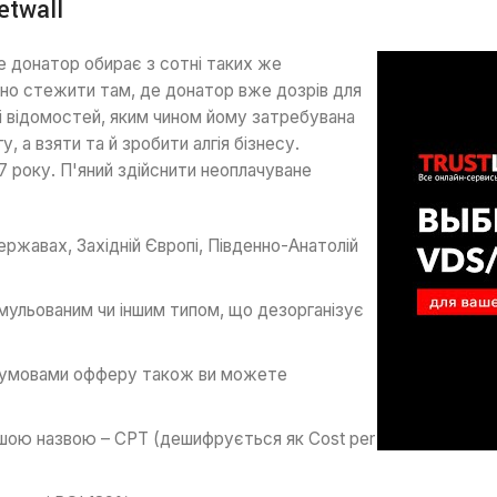
etwall
де донатор обирає з сотні таких же
ібно стежити там, де донатор вже дозрів для
і відомостей, яким чином йому затребувана
 а взяти та й зробити алгія бізнесу.
7 року. П'яний здійснити неоплачуване
ржавах, Західній Європі, Південно-Анатолій
мульованим чи іншим типом, що дезорганізує
й умовами офферу також ви можете
ншою назвою – CPT (дешифрується як Cost per