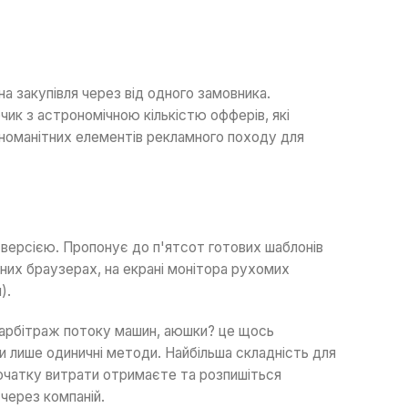
а закупівля через від одного замовника.
ик з астрономічною кількістю офферів, які
ізноманітних елементів рекламного походу для
 версією. Пропонує до п'ятсот готових шаблонів
ізних браузерах, на екрані монітора рухомих
).
жарбітраж потоку машин, аюшки? це щось
и лише одиничні методи. Найбільша складність для
очатку витрати отримаєте та розпишіться
через компаній.