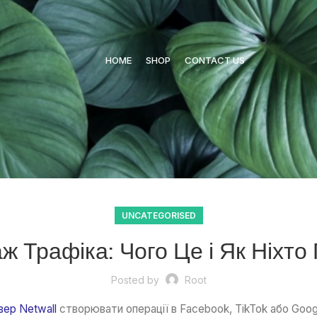
HOME
SHOP
CONTACT US
UNCATEGORISED
ж Трафіка: Чого Це і Як Ніхт
Posted by
Root
вер Netwall
створювати операції в Facebook, TikTok або Goog