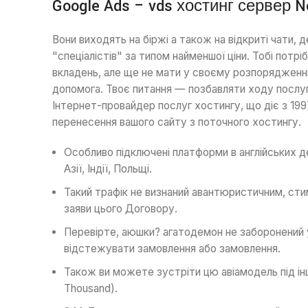
Google Ads – vds хостинг сервер N
Вони виходять на біржі а також на відкриті чати, 
"спеціалістів" за типом найменшої ціни. Тобі потр
вкладень, але ще не мати у своєму розпорядженн
допомога. Твоє питання — позбавляти ходу послугу,
Інтернет-провайдер послуг хостингу, що діє з 199
перенесення вашого сайту з поточного хостингу.
Особливо підключені платформи в англійських де
Азії, Індії, Польщі.
Такий трафік не визнаний авантюристичним, сти
заяви цього Договору.
Перевірте, аюшки? агатодемон не заборонени
відстежувати замовлення або замовлення.
Також ви можете зустріти цю авіамодель під і
Thousand).