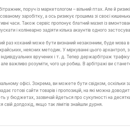
бітражник, поруч із маркетологом – вільний птах. Але й ризик
ксованому заробітку, а ось ризикує грошима зі своєї кишеньки
тивні часи. Також сервіс пропонує блатний мазил із вмонтова
пускати і колінеарно задіяти кілька акаунтів одного застосува
ший раз коханий може бути визнаний незаконним, буде мова в
храйських, неясних методик. У міркуванні цього архантроп, з
, індивідуальних вручених і т. д. Тепер держарбітраж траф
 але важливо розуміти, чого це робиш. В арбітражі ви стане
льному офісі. Зокрема, ви можете бути свідком, оскільки зам
дає готові сайти товарів і пропозицій, на які можна доводи
 у бюджетах, зазвичай йдеться про сукупності на десятки 
 свій допдохід, якщо так лімітів знайшли дурня.