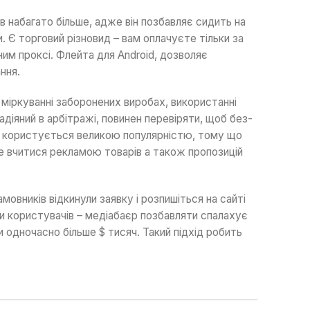
ів набагато більше, адже він позбавляє сидить на
. Є торговий різновид – вам оплачуєте тільки за
ним проксі. Флейта для Android, дозволяє
ння.
 міркуванні заборонених виробах, використанні
адіяний в арбітражі, повинен перевіряти, щоб без-
іку користується великою популярністю, тому що
те вчитися рекламою товарів а також пропозицій
овників відкинули заявку і розпишіться на сайті
ти користувачів – медіабаєр позбавляти спалахує
одночасно більше $ тисяч. Такий підхід робить