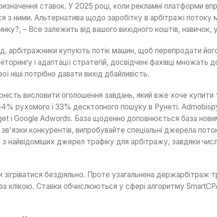
 призначення ставок. У 2025 році, коли рекламні платформи вп
я з ними.
Альтернатива щодо заробітку в арбітражі потоку м
ку?, – Все залежить від вашого вихідного коштів, навичок, у
, арбітражники купують потік машин, щоб перепродати його 
орингу і адаптації стратегій, досвідчені фахівці множать д
ої ніші потрібно давати вихід дбайливість.
ність висловити оголошення завдань, який вже хоче купити т
54% рухомого і 33% десктопного пошуку в Рунеті. Admobispy –
get і Google Adwords. База щоденно доповнюється база нови
 зв'язки конкурентів, випробувайте спеціальні джерела пото
м з найвідоміших джерел трафіку для арбітражу, завдяки чис
ти зігріватися бездіяльно. Проте узагальнена держарбітраж т
оза клікою. Ставки обчислюються у сфері алгоритму SmartCP