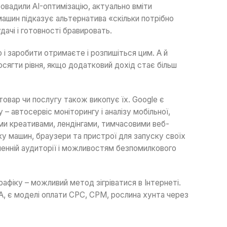
ровадили AI-оптимізацію, актуально вміти
ашин підказує альтернатива «скільки потрібно
дачі і готовності бравировать.
і заробити отримаєте і розпишіться цим. А й
осягти рівня, якщо додатковий дохід стає більш
овар чи послугу також викопує їх. Google є
 автосервіс моніторингу і аналізу мобільної,
ми креативами, лендінгами, тимчасовими веб-
ку машин, браузери та пристрої для запуску своїх
ленній аудиторії і можливостям безпомилкового
рафіку – можливий метод зігріватися в Інтернеті.
A, є моделі оплати CPC, CPM, рослина хунта через