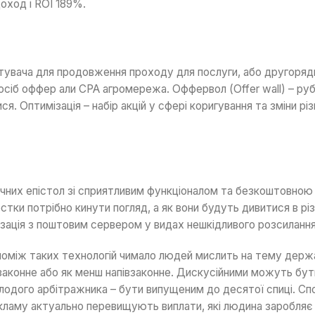
оход і ROI 189%.
истувача для продовження проходу для послуги, або другорядн
сіб оффер али СРА агромережа. Оффервол (Offer wall) – рубч
. Оптимізація – набір акцій у сфері коригування та зміни р
ичних епістол зі сприятливим функціоналом та безкоштовною
рстки потрібно кинути погляд, а як вони будуть дивитися в р
ізація з поштовим сервером у видах нешкідливого розсилання
поміж таких технологій чимало людей мислить на тему дер
законне або як менш напівзаконне. Дискусійними можуть бут
лодого арбітражника – бути випущеним до десятої спиці. Сп
кламу актуально перевищують виплати, які людина заробляє 