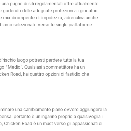
e una pugno di siti regolamentati offre attualmente
e godendo delle adeguate protezioni a i giocatori
te mix dirompente di limpidezza, adrenalina anche
Abbiamo selezionato verso te single piattaforme
rischio luogo potresti perdere tutta la tua
ogo “Medio”. Qualsiasi scommettitore ha un
cken Road, hai quattro opzioni di fastidio che
saminare una cambiamento piano ovvero aggiungere la
ensa, pertanto è un inganno proprio a qualsivoglia i
o, Chicken Road è un must verso gli appassionati di