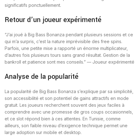
significatifs ponctuellement.
Retour d’un joueur expérimenté
“J’ai joué à Big Bass Bonanza pendant plusieurs sessions et ce
qui m’a surpris, c’est la nature imprévisible des free spins.
Parfois, une petite mise a rapporté un énorme multiplicateur,
d’autres fois plusieurs tours sans grand résultat. Gestion de la
bankroll et patience sont mes conseils.” — Joueur expérimenté
Analyse de la popularité
La popularité de Big Bass Bonanza s’explique par sa simplicité,
son accessibilité et son potentiel de gains attractifs en mode
gratuit. Les joueurs recherchent souvent des jeux faciles à
comprendre avec une promesse de gros coups occasionnels,
et ce slot répond bien à ces attentes. En Tunisie, comme
ailleurs, son faible niveau d’exigence technique permet une
large adoption sur mobile et desktop.