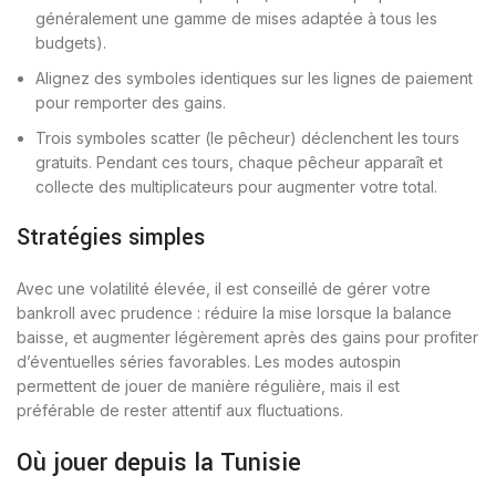
généralement une gamme de mises adaptée à tous les
budgets).
Alignez des symboles identiques sur les lignes de paiement
pour remporter des gains.
Trois symboles scatter (le pêcheur) déclenchent les tours
gratuits. Pendant ces tours, chaque pêcheur apparaît et
collecte des multiplicateurs pour augmenter votre total.
Stratégies simples
Avec une volatilité élevée, il est conseillé de gérer votre
bankroll avec prudence : réduire la mise lorsque la balance
baisse, et augmenter légèrement après des gains pour profiter
d’éventuelles séries favorables. Les modes autospin
permettent de jouer de manière régulière, mais il est
préférable de rester attentif aux fluctuations.
Où jouer depuis la Tunisie