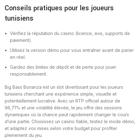
Conseils pratiques pour les joueurs
tunisiens
Vérifiez la réputation du casino (licence, avis, supports de
paiement).
Utilisez la version démo pour vous entraîner avant de parier
en réel.
Gardez des limites de dépôt et de perte pour jouer
responsablement.
Big Bass Bonanza est un slot divertissant pour les joueurs
tunisiens cherchant une expérience simple, visuelle et
potentiellement lucrative. Avec un RTP officiel autour de
96,71% et une volatilité élevée, le jeu offre des sessions
dynamiques où la chance peut rapidement changer le cours
d’une partie. Choisissez un casino fiable, testez le mode démo,
et adaptez vos mises selon votre budget pour profiter
pleinement du jeu.