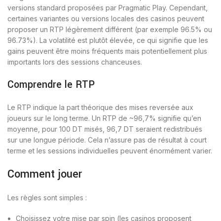
versions standard proposées par Pragmatic Play. Cependant,
certaines variantes ou versions locales des casinos peuvent
proposer un RTP légèrement différent (par exemple 96.5% ou
96.73%). La volatilité est plutôt élevée, ce qui signifie que les
gains peuvent être moins fréquents mais potentiellement plus
importants lors des sessions chanceuses.
Comprendre le RTP
Le RTP indique la part théorique des mises reversée aux
joueurs sur le long terme. Un RTP de ~96,7% signifie qu’en
moyenne, pour 100 DT misés, 96,7 DT seraient redistribués
sur une longue période. Cela n’assure pas de résultat à court
terme et les sessions individuelles peuvent énormément varier.
Comment jouer
Les règles sont simples :
Choisissez votre mise par spin (les casinos proposent