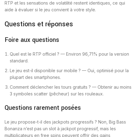
RTP et les sensations de volatilité restent identiques, ce qui
aide à évaluer si le jeu convient à votre style.
Questions et réponses
Foire aux questions
Quel est le RTP officiel ? — Environ 96,71% pour la version
standard.
Le jeu est-il disponible sur mobile ? — Oui, optimisé pour la
plupart des smartphones.
Comment déclencher les tours gratuits ? — Obtenir au moins
3 symboles scatter (pêcheur) sur les rouleaux.
Questions rarement posées
Le jeu propose-t-il des jackpots progressifs ? Non, Big Bass
Bonanza n’est pas un slot à jackpot progressif, mais les
multiplicateurs en free spins peuvent offrir des gains