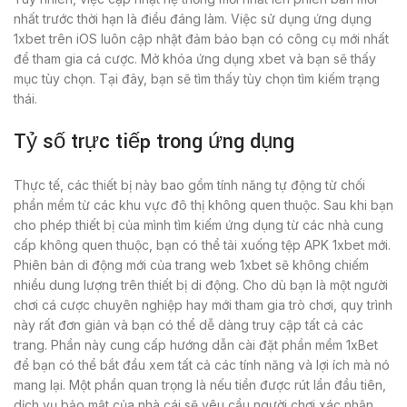
nhất trước thời hạn là điều đáng làm. Việc sử dụng ứng dụng
1xbet trên iOS luôn cập nhật đảm bảo bạn có công cụ mới nhất
để tham gia cá cược. Mở khóa ứng dụng xbet và bạn sẽ thấy
mục tùy chọn.
Tại đây, bạn sẽ tìm thấy tùy chọn tìm kiếm trạng
thái.
Tỷ số trực tiếp trong ứng dụng
Thực tế, các thiết bị này bao gồm tính năng tự động từ chối
phần mềm từ các khu vực đô thị không quen thuộc. Sau khi bạn
cho phép thiết bị của mình tìm kiếm ứng dụng từ các nhà cung
cấp không quen thuộc, bạn có thể tải xuống tệp APK 1xbet mới.
Phiên bản di động mới của trang web 1xbet sẽ không chiếm
nhiều dung lượng trên thiết bị di động. Cho dù bạn là một người
chơi cá cược chuyên nghiệp hay mới tham gia trò chơi, quy trình
này rất đơn giản và bạn có thể dễ dàng truy cập tất cả các
trang. Phần này cung cấp hướng dẫn cài đặt phần mềm 1xBet
để bạn có thể bắt đầu xem tất cả các tính năng và lợi ích mà nó
mang lại. Một phần quan trọng là nếu tiền được rút lần đầu tiên,
dịch vụ bảo mật của nhà cái sẽ yêu cầu người chơi xác nhận.