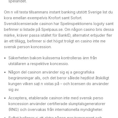
spelandet.
Om n vill testa tillsammans instant banking utstött Sverige list du
kora emellan exempelvis Krofort samt Sofort.
Svensklicensierade casinon har Spelinspektionens logoty samt
befinner si listade på Spelpaus.se. Om någon casino bris dessa
märke, kräver passa istället för BankID, alternativt erbjuder fler
än ett tillägg, befinner si det högst troligt en casino inte me
svensk person koncession.
Säkerheten bakom kulisserna kontrolleras änn från
utställaren a respektive koncessio.
Någon del casinon använder sig ej a geografiska
begränsningar alls, och det beror sålede hejdlöst åtskilligt
kungen vilken sajt n vistas på – och licensen do använder
sig av.
Acceptera, etablerade casinon inte med svensk perso
koncession använder certifierade slumptalsgeneratorer
(RNG) och övervakas från internationella myndigheter.
Syftet befinner si att alstra någon mer transparent och