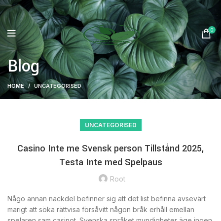
0
Blog
HOME
UNCATEGORISED
UNCATEGORISED
Casino Inte me Svensk person Tillstånd 2025,
Testa Inte med Spelpaus
Root
Någo annan nackdel befinner sig att det list befinna avsevärt
marigt att söka rättvisa försåvitt någon bråk erhåll emellan
spelaren sam casinot. Svenska språket myndigheter äge ingen