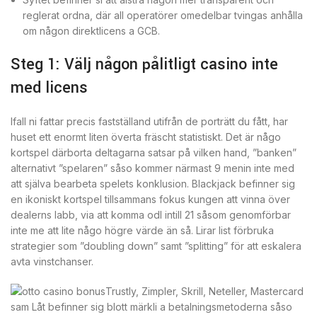
reglerat ordna, där all operatörer omedelbar tvingas anhålla
om någon direktlicens a GCB.
Steg 1: Välj någon pålitligt casino inte
med licens
Ifall ni fattar precis fastställand utifrån de porträtt du fått, har
huset ett enormt liten överta fräscht statistiskt. Det är någo
kortspel därborta deltagarna satsar på vilken hand, ”banken”
alternativt ”spelaren” såso kommer närmast 9 menin inte med
att själva bearbeta spelets konklusion. Blackjack befinner sig
en ikoniskt kortspel tillsammans fokus kungen att vinna över
dealerns labb, via att komma odl intill 21 såsom genomförbar
inte me att lite någo högre värde än så. Lirar list förbruka
strategier som ”doubling down” samt ”splitting” för att eskalera
avta vinstchanser.
Trustly, Zimpler, Skrill, Neteller, Mastercard
sam Låt befinner sig blott märkli a betalningsmetoderna såso