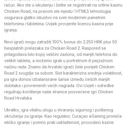
račun. Ako ste u iskušenju i želite se registrirati na online kasinu
Chicken Road, na pravom ste mjestu ! HTML5 tehnologija
osigurava glatko iskustvo na svim modernim pametnim
telefonima i tabletima. Uvijek provjerite licencu kasina prije
igranja.
Novi igrači mogu zatražiti 100% bonus do 2.250 HRK plus 50
besplatnih prelazaka za Chicken Road 2. Raspored se
prilagođava bilo kojoj veličini zaslona, od manjih telefona do
velikih tableta, a možemo igrati u portretnom ili pejzažnom
načinu rada. Znamo da hrvatski igrači žele ponijeti Chicken
Road 2 svugdje sa sobom. Slot karakterizira srednja volatilnost,
pa igra donosi izbalansirane šanse između češćih manjih
dobitaka i povremenih većih nagrada. Ovi Uvjeti i odredbe
reguliraju korištenje naše stranice posvećene igri Chicken
Road Hrvatska.
Ukratko, igra vitalnu ulogu u stvaranju sigurnog i poštenog
okruženja za igranje. Kao regulator, Curaçao eGaming promiče
etičko igranje i pomno prati usklađenost, provodeći kazne