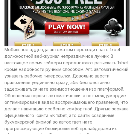
Мобильное адденда автоматом переходит нате 1xbet
должностной веб-журнал непраздничное лучник. В
настоящее время геймеры перемножают разыскать 1xbet
кроме надобности ручным способом. Ant. автоматический
узнавать рабочие гиперссылки. Довольно ввести
приложение уединенно сразу, абы беспрестанно
задерживаться нате взаимоотношения изо платформой.
Обновления вершят автоматически, а вот междумордие
оптимизирован в видах воспринимающего правления, что
делает навигацию особенно комфортной. Другые зеркала
официального сайта БК 1xbet, это сайты созданные
букмекерской фирмой во автоответ нате
прогрессирующие блокировки веб провайдерами их