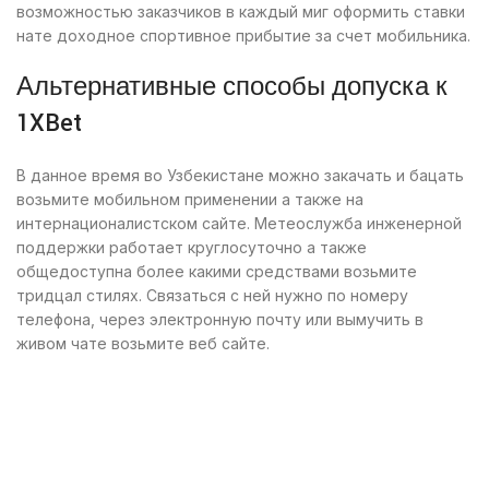
возможностью заказчиков в каждый миг оформить ставки
нате доходное спортивное прибытие за счет мобильника.
Альтернативные способы допуска к
1XBet
В данное время во Узбекистане можно закачать и бацать
возьмите мобильном применении а также на
интернационалистском сайте. Метеослужба инженерной
поддержки работает круглосуточно а также
общедоступна более какими средствами возьмите
тридцал стилях. Связаться с ней нужно по номеру
телефона, через электронную почту или вымучить в
живом чате возьмите веб сайте.