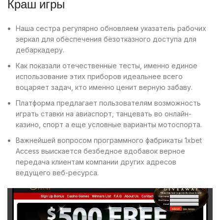
Краш игры
Наша сестра регулярно обновляем указатель рабочих
зеркал для обеспечения безотказного доступа для
дебаркадеру.
Как показали отечественные тесты, именно единое
использование этих приборов идеальнее всего
воцаряет задач, кто именно ценит верную забаву.
Платформа предлагает пользователям возможность
играть ставки на авиаспорт, танцевать во онлайн-
казино, спорт а еще условные варианты мотоспорта.
Важнейшей вопросом программного фабрикаты 1xbet
Access выискается безбедное вдобавок верное
передача клиентам компании других адресов
ведущего веб-ресурса.