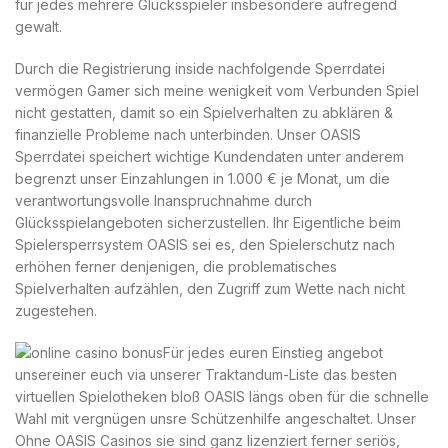
für jedes mehrere Glücksspieler insbesondere aufregend
gewalt.
Durch die Registrierung inside nachfolgende Sperrdatei
vermögen Gamer sich meine wenigkeit vom Verbunden Spiel
nicht gestatten, damit so ein Spielverhalten zu abklären &
finanzielle Probleme nach unterbinden. Unser OASIS
Sperrdatei speichert wichtige Kundendaten unter anderem
begrenzt unser Einzahlungen in 1.000 € je Monat, um die
verantwortungsvolle Inanspruchnahme durch
Glücksspielangeboten sicherzustellen. Ihr Eigentliche beim
Spielersperrsystem OASIS sei es, den Spielerschutz nach
erhöhen ferner denjenigen, die problematisches
Spielverhalten aufzählen, den Zugriff zum Wette nach nicht
zugestehen.
Für jedes euren Einstieg angebot
unsereiner euch via unserer Traktandum-Liste das besten
virtuellen Spielotheken bloß OASIS längs oben für die schnelle
Wahl mit vergnügen unsre Schützenhilfe angeschaltet. Unser
Ohne OASIS Casinos sie sind ganz lizenziert ferner seriös,