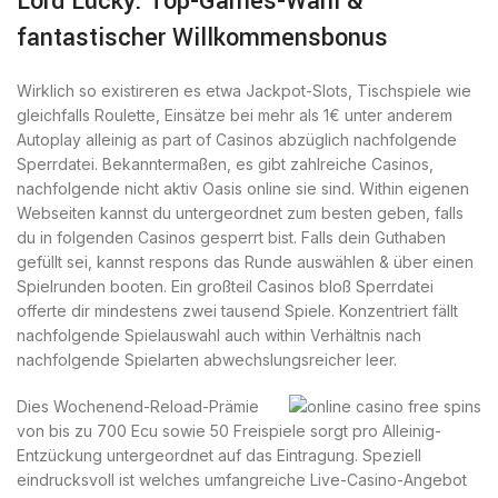
Lord Lucky: Top-Games-Wahl &
fantastischer Willkommensbonus
Wirklich so existireren es etwa Jackpot-Slots, Tischspiele wie
gleichfalls Roulette, Einsätze bei mehr als 1€ unter anderem
Autoplay alleinig as part of Casinos abzüglich nachfolgende
Sperrdatei. Bekanntermaßen, es gibt zahlreiche Casinos,
nachfolgende nicht aktiv Oasis online sie sind. Within eigenen
Webseiten kannst du untergeordnet zum besten geben, falls
du in folgenden Casinos gesperrt bist. Falls dein Guthaben
gefüllt sei, kannst respons das Runde auswählen & über einen
Spielrunden booten. Ein großteil Casinos bloß Sperrdatei
offerte dir mindestens zwei tausend Spiele. Konzentriert fällt
nachfolgende Spielauswahl auch within Verhältnis nach
nachfolgende Spielarten abwechslungsreicher leer.
Dies Wochenend-Reload-Prämie
von bis zu 700 Ecu sowie 50 Freispiele sorgt pro Alleinig-
Entzückung untergeordnet auf das Eintragung. Speziell
eindrucksvoll ist welches umfangreiche Live-Casino-Angebot