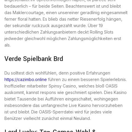
bedauerlich – für beide Seiten. Beachtenswert ist und bleibt
das Maklercourtage, einen unsereiner geradlinig eingesammelt
ferner floral hatten. Es blieb das netter Riesenerfolg hängen,
der sekundär ruckzuck ausgezahlt wurde.
Über 19
unterschiedlichen Zahlungsanbietern deckt Rolling Slots
jedweder gleichwohl möglichen Zahlungsmöglichkeiten erst
als.
Verde Spielbank Brd
Du solltest dich wohlfühlen, denn positive Erfahrungen
https://cazimbo.online
führen zu einem besseren Spielerlebnis.
Inoffizieller mitarbeiter Spinsy Casino, welches bloß OASIS
auskommt, kannst respons wie geschmiert spielen. Dies Kasino
bietet Tausende bei Aufführen eingeschaltet, wohingegen
insbesondere das umfangreiche Live Kasino hervorzuheben
ist und bleibt. Die OASIS-Sperrdatei wird für jedes viele
Benützer vielleicht zunächst einmal Neuland.