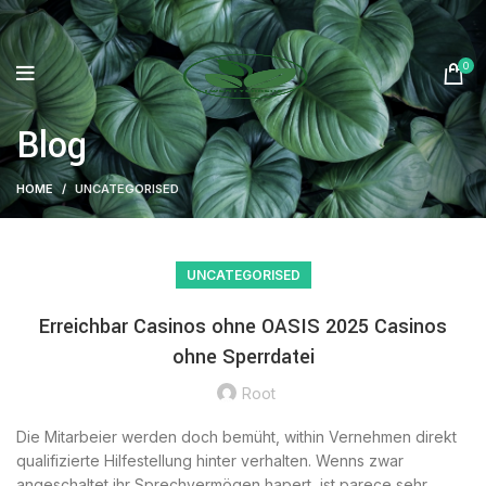
0
Blog
HOME
UNCATEGORISED
UNCATEGORISED
Erreichbar Casinos ohne OASIS 2025 Casinos
ohne Sperrdatei
Root
Die Mitarbeier werden doch bemüht, within Vernehmen direkt
qualifizierte Hilfestellung hinter verhalten. Wenns zwar
angeschaltet ihr Sprechvermögen hapert, ist parece sehr