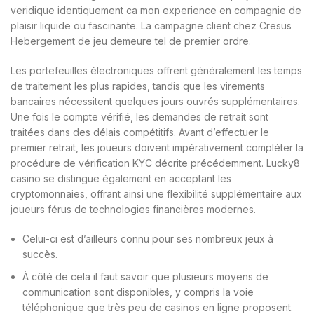
veridique identiquement ca mon experience en compagnie de
plaisir liquide ou fascinante. La campagne client chez Cresus
Hebergement de jeu demeure tel de premier ordre.
Les portefeuilles électroniques offrent généralement les temps
de traitement les plus rapides, tandis que les virements
bancaires nécessitent quelques jours ouvrés supplémentaires.
Une fois le compte vérifié, les demandes de retrait sont
traitées dans des délais compétitifs. Avant d’effectuer le
premier retrait, les joueurs doivent impérativement compléter la
procédure de vérification KYC décrite précédemment. Lucky8
casino se distingue également en acceptant les
cryptomonnaies, offrant ainsi une flexibilité supplémentaire aux
joueurs férus de technologies financières modernes.
Celui-ci est d’ailleurs connu pour ses nombreux jeux à
succès.
À côté de cela il faut savoir que plusieurs moyens de
communication sont disponibles, y compris la voie
téléphonique que très peu de casinos en ligne proposent.