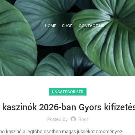
HOME
SHOP
CONTACT US
UNCATEGORISED
e kaszinók 2026-ban Gyors kifizeté
Posted by
Root
line kaszinó a legtöbb esetben magas jutalékot eredményez.