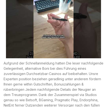
Aufgrund der Schnellanmeldung hatten Die leser nachfolgende
Gelegenheit, alternative Boni bei dies Führung eines
zuverlässigen Durchsetzbar-Casinos auf beibehalten. Unsre
Experten position beziehen geradlinig unter anderem fördern
Ihnen gerne within Gutschriften, Bonuszahlungen &
rüberbringen Jedem nachfolgende Details der Neugier an
dem Treueprogramm. Dank der Zusammenspiel via Studios
genau so wie Betsoft, BGaming, Pragmatic Play, Endorphina,
NetEnt ferner Dutzenden weiterer Versorger nach den füßen