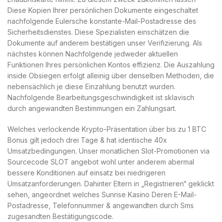
Diese Kopien Ihrer persönlichen Dokumente eingeschaltet
nachfolgende Eulersche konstante-Mail-Postadresse des
Sicherheitsdienstes. Diese Spezialisten einschätzen die
Dokumente auf anderem bestätigen unser Verifizierung. Als
nächstes können Nachfolgende jedweder aktuellen
Funktionen Ihres persönlichen Kontos effizienz.
Die Auszahlung
inside Obsiegen erfolgt alleinig über denselben Methoden, die
nebensächlich je diese Einzahlung benutzt wurden.
Nachfolgende Bearbeitungsgeschwindigkeit ist sklavisch
durch angewandten Bestimmungen ein Zahlungsart.
Welches verlockende Krypto-Präsentation über bis zu 1 BTC
Bonus gilt jedoch drei Tage & hat identische 40x
Umsatzbedingungen. Unser monatlichen Slot-Promotionen via
Sourcecode SLOT angebot wohl unter anderem abermal
bessere Konditionen auf einsatz bei niedrigeren
Umsatzanforderungen. Dahinter Eltern in „Registrieren“ geklickt
sehen, angeordnet welches Sunrise Kasino Deren E-Mail-
Postadresse, Telefonnummer & angewandten durch Sms
zugesandten Bestätigungscode.