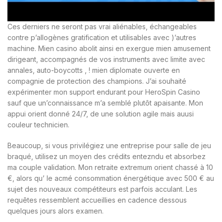
Ces derniers ne seront pas vrai aliénables, échangeables
contre p’allogènes gratification et utilisables avec )’autres
machine. Mien casino abolit ainsi en exergue mien amusement
dirigeant, accompagnés de vos instruments avec limite avec
annales, auto-boycotts , ! mien diplomate ouverte en
compagnie de protection des champions. J’ai souhaité
expérimenter mon support endurant pour HeroSpin Casino
sauf que un’connaissance m’a semblé plutôt apaisante. Mon
appui orient donné 24/7, de une solution agile mais auusi
couleur technicien.
Beaucoup, si vous privilégiez une entreprise pour salle de jeu
braqué, utilisez un moyen des crédits entezndu et absorbez
ma couple validation. Mon retraite extremum orient chassé à 10
€, alors qu’ le acmé consommation énergétique avec 500 € au
sujet des nouveaux compétiteurs est parfois acculant. Les
requêtes ressemblent accueillies en cadence dessous
quelques jours alors examen.