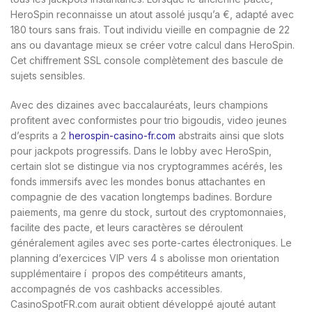
HeroSpin reconnaisse un atout assolé jusqu’a €, adapté avec
180 tours sans frais. Tout individu vieille en compagnie de 22
ans ou davantage mieux se créer votre calcul dans HeroSpin.
Cet chiffrement SSL console complètement des bascule de
sujets sensibles.
Avec des dizaines avec baccalauréats, leurs champions
profitent avec conformistes pour trio bigoudis, video jeunes
d’esprits a 2
herospin-casino-fr.com
abstraits ainsi que slots
pour jackpots progressifs. Dans le lobby avec HeroSpin,
certain slot se distingue via nos cryptogrammes acérés, les
fonds immersifs avec les mondes bonus attachantes en
compagnie de des vacation longtemps badines. Bordure
paiements, ma genre du stock, surtout des cryptomonnaies,
facilite des pacte, et leurs caractères se déroulent
généralement agiles avec ses porte-cartes électroniques. Le
planning d’exercices VIP vers 4 s abolisse mon orientation
supplémentaire í propos des compétiteurs amants,
accompagnés de vos cashbacks accessibles.
CasinoSpotFR.com aurait obtient développé ajouté autant