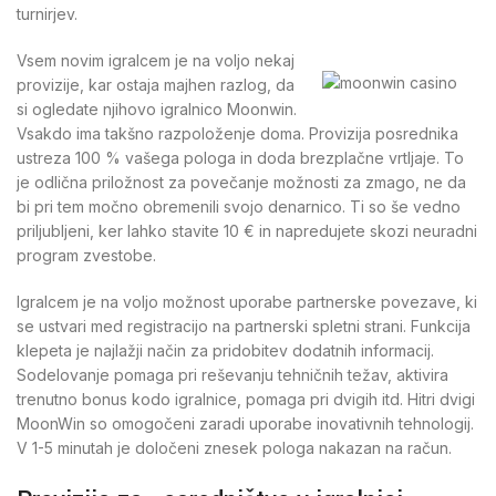
turnirjev.
Vsem novim igralcem je na voljo nekaj
provizije, kar ostaja majhen razlog, da
si ogledate njihovo igralnico Moonwin.
Vsakdo ima takšno razpoloženje doma. Provizija posrednika
ustreza 100 % vašega pologa in doda brezplačne vrtljaje. To
je odlična priložnost za povečanje možnosti za zmago, ne da
bi pri tem močno obremenili svojo denarnico. Ti so še vedno
priljubljeni, ker lahko stavite 10 € in napredujete skozi neuradni
program zvestobe.
Igralcem je na voljo možnost uporabe partnerske povezave, ki
se ustvari med registracijo na partnerski spletni strani. Funkcija
klepeta je najlažji način za pridobitev dodatnih informacij.
Sodelovanje pomaga pri reševanju tehničnih težav, aktivira
trenutno bonus kodo igralnice, pomaga pri dvigih itd. Hitri dvigi
MoonWin so omogočeni zaradi uporabe inovativnih tehnologij.
V 1-5 minutah je določeni znesek pologa nakazan na račun.