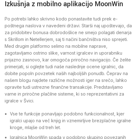
Izkušnja z mobilno aplikacijo MoonWin
Po potrebi lahko skrivno kodo ponastavite tudi prek e-
poštnega naslova v navedeni državi. Starši naj upoštevajo, da
za pridobitev bonusa dobrodošlice ne smejo polagati denarja
s Skrillom in Netellerjem, saj ti načini bančništva niso sprejeti.
Med drugim platformo selimo na mobilne naprave,
zagotavljamo ostrino slike, varnost igralcev in uporabniku
prijazno zasnovo, kar omogoča priročno navigacijo. Če želite
primerjati, si oglejte tudi naše naslednje ocene igralnic, da
dobite popoln povzetek naših najboljših ponudb. Čeprav na
našem blogu najdete različne možnosti iger na srečo, lahko
opravite tudi ustrezne finančne transakcije. Predstavljamo
varne in priročne plačilne sisteme, ki so reprezentativni za
igralce v Švici.
Vse te funkcije ponavljajo podobno funkcionalnost, kjer
igralci upajo na več knjig in vznemirljive brezplačne igralne
kroge, mlajše od treh let.
Igralnica MoonWin spada v podobno skupino povezanih