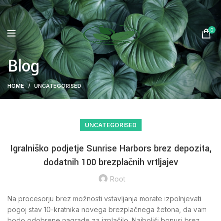
0
Blog
HOME
UNCATEGORISED
UNCATEGORISED
Igralniško podjetje Sunrise Harbors brez depozita,
dodatnih 100 brezplačnih vrtljajev
Root
Na procesorju brez možnosti vstavljanja morate izpolnjevati
pogoj stav 10-kratnika novega brezplačnega žetona, da vam
bodo odobrene nagrade za izplačilo. Najboljši bonusi brez