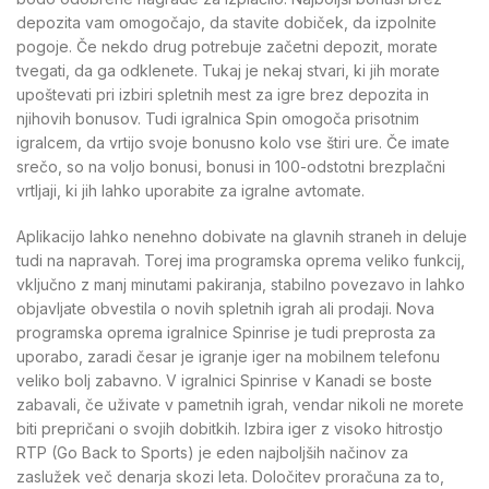
depozita vam omogočajo, da stavite dobiček, da izpolnite
pogoje. Če nekdo drug potrebuje začetni depozit, morate
tvegati, da ga odklenete. Tukaj je nekaj stvari, ki jih morate
upoštevati pri izbiri spletnih mest za igre brez depozita in
njihovih bonusov.
Tudi igralnica Spin omogoča prisotnim
igralcem, da vrtijo svoje bonusno kolo vse štiri ure. Če imate
srečo, so na voljo bonusi, bonusi in 100-odstotni brezplačni
vrtljaji, ki jih lahko uporabite za igralne avtomate.
Aplikacijo lahko nenehno dobivate na glavnih straneh in deluje
tudi na napravah. Torej ima programska oprema veliko funkcij,
vključno z manj minutami pakiranja, stabilno povezavo in lahko
objavljate obvestila o novih spletnih igrah ali prodaji. Nova
programska oprema igralnice Spinrise je tudi preprosta za
uporabo, zaradi česar je igranje iger na mobilnem telefonu
veliko bolj zabavno. V igralnici Spinrise v Kanadi se boste
zabavali, če uživate v pametnih igrah, vendar nikoli ne morete
biti prepričani o svojih dobitkih. Izbira iger z visoko hitrostjo
RTP (Go Back to Sports) je eden najboljših načinov za
zaslužek več denarja skozi leta. Določitev proračuna za to,