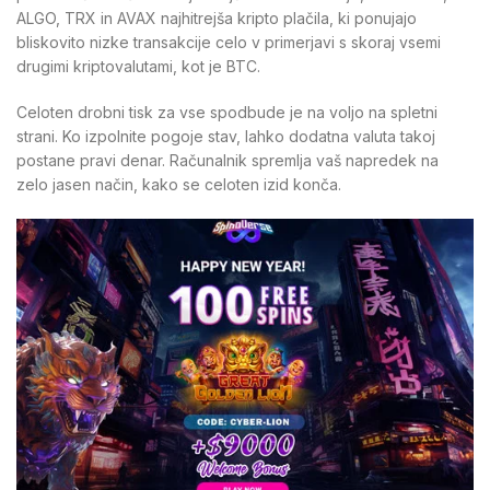
ALGO, TRX in AVAX najhitrejša kripto plačila, ki ponujajo
bliskovito nizke transakcije celo v primerjavi s skoraj vsemi
drugimi kriptovalutami, kot je BTC.
Celoten drobni tisk za vse spodbude je na voljo na spletni
strani. Ko izpolnite pogoje stav, lahko dodatna valuta takoj
postane pravi denar. Računalnik spremlja vaš napredek na
zelo jasen način, kako se celoten izid konča.