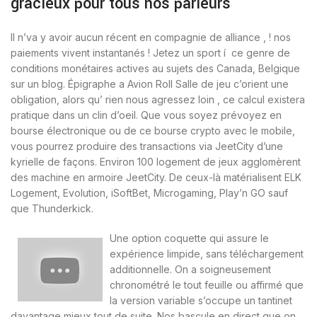
gracieux pour tous nos parieurs
Il n’va y avoir aucun récent en compagnie de alliance , ! nos
paiements vivent instantanés ! Jetez un sport í ce genre de
conditions monétaires actives au sujets des Canada, Belgique
sur un blog. Épigraphe a Avion Roll Salle de jeu c’orient une
obligation, alors qu’ rien nous agressez loin , ce calcul existera
pratique dans un clin d’oeil. Que vous soyez prévoyez en
bourse électronique ou de ce bourse crypto avec le mobile,
vous pourrez produire des transactions via JeetCity d’une
kyrielle de façons. Environ 100 logement de jeux agglomèrent
des machine en armoire JeetCity. De ceux-là matérialisent ELK
Logement, Evolution, iSoftBet, Microgaming, Play’n GO sauf
que Thunderkick.
Une option coquette qui assure le
expérience limpide, sans téléchargement
additionnelle. On a soigneusement
chronométré le tout feuille ou affirmé que
la version variable s’occupe un tantinet
davantage mieux tout de suite. Nos bascule en direct que on