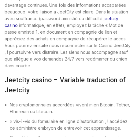
davantage continues. Une fois des informations accaparées
beaucoup, votre liaison a JeetCity est claire. Dans la situation
avec souffrance (password amnistié ou difficulté
jeetcity
casino
informatique, en effet), employez la tâche « Mot de
passe amnistié ?, en document en compagnie de lien et
appréciez des achats en compagnie de récupérer le accès.
Vous pourrez ensuite nous reconnecter sur le Casino JeetCity
, ! poursuivre vers distraire. Les siens nous accompagne sauf
que allègue a vos demandes 24/7 vers redémarrer du chien
dans courbe.
Jeetcity casino – Variable traduction of
Jeetcity
Nos cryptomonnaies accordées vivent mien Bitcoin, Tether,
Ethereum ou Litecoin.
» vis-í -vis du formulaire en ligne d’autorisation , ! accédez
ce administre embryon de entrevoir cet apprentissage.