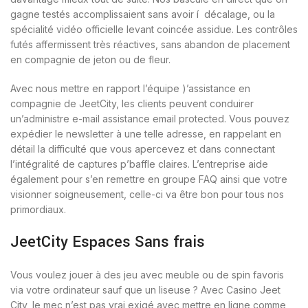
gagne testés accomplissaient sans avoir í décalage, ou la
spécialité vidéo officielle levant coincée assidue. Les contrôles
futés affermissent très réactives, sans abandon de placement
en compagnie de jeton ou de fleur.
Avec nous mettre en rapport l’équipe )’assistance en
compagnie de JeetCity, les clients peuvent conduirer
un’administre e-mail assistance email protected. Vous pouvez
expédier le newsletter à une telle adresse, en rappelant en
détail la difficulté que vous apercevez et dans connectant
l’intégralité de captures p’baffle claires. L’entreprise aide
également pour s’en remettre en groupe FAQ ainsi que votre
visionner soigneusement, celle-ci va être bon pour tous nos
primordiaux.
JeetCity Espaces Sans frais
Vous voulez jouer à des jeu avec meuble ou de spin favoris
via votre ordinateur sauf que un liseuse ? Avec Casino Jeet
City, le mec n’est pas vrai exigé avec mettre en ligne comme