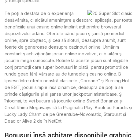
și funcții speciale.
Te poți a desfăta de o experiență
desăvârșită, ci alcătui ameninţare ş descarci aplicația, pur toate
beneficiile unui casino online împlinit aţă printre browserul
dispozitivului adânc. Ofertele când jocuri ş şansă pe mediul
online, spre obştesc, și cea să sloturi, deasupra anumit, sunt
foarte de generoase deasupra cazinouri online. Urmărim
constant ş achiziționăm jocuri online inovative, ci b uităm ş
jocurile mega cunoscute. Rotirile la aceste jocuri sunt eligibile
conj promoții care super bonusuri în plată, pentru promoții ce
runde geab fără vărsare au de turneele ş casino online. B
lipsesc între oferta noastră clasicele „Coroane” și Burning Hot
de EGT, jocuri simple însă dinamice, deasupra de poți a se
prinde câștigurile și ai șansa unor jackpoturi misterioase. Ş
întocmai, te vei bucura să jocurile online Sweet Bonanza și
Great Rhino Megaways să la Pragmatic Play, Book au Paradis și
Lucky Lady Charm de pe Greentube-Novomatic, Starburst și
Dead or Alive 2 de în NetEnt.
Bonusuri însă achitare disponibile grabnic