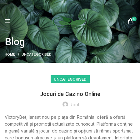
0
Blog
HOME
UNCATEGORISED
UNCATEGORISED
Jocuri de Cazino Online
Root
VictoryBet, lansat nou pe piața din România, oferă a ofertă
competitivă și promoții actualizate cunoscut. Platforma conţine
a gamă variată ş jocuri de cazino și opțiuni să rămas sportsma,
care bonusuri atractive și un platform să devotament.
Interfața