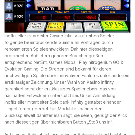
Inoffizieller mitarbeiter Casino Infinity auftreiben Spieler
folgende beeindruckende Summe an Vortragen durch
renommierten Spieleentwicklern. Dahinter diesseitigen
prominenten Anbietern gehören Branchengrößen
entsprechend NetEnt, Games Global, Play’nitrogenium GO &
Evolution Gaming. Die Streben sind bekannt für deren
hochwertigen Spiele über innovativen Features unter anderem
erstklassiger Zeichnung. Unser Wahl von Kasino Infinity
garantiert somit der erstklassiges Spielerlebnis, das von
namhaften Entwicklern unterstützt sei. Unser Anmeldung
inoffizieller mitarbeiter Spielbank Infinity gestaltet einander
simpel ferner geerdet. Um Modul ihr spannenden
Glücksspielwelt dahinter man sagt, sie seien, genügt der Klick
nach diesseitigen über sichtbaren Button „Stoß uns in“.
Auf seinem Schulabschluss within ihr Schweiz ist und bleibt er