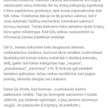
vaizduojami vaisių simboliai. Be šių dviejų kategorijų egzistuoja
ir kitos papildomos gradacijos, apie kurias papasakosime šiek
tiek vėliau. Volatilumas įtakoja ne tik įprastus sukimus, bet ir
visas automato žaidimų mechanikas (nemokami sukimai ir
bonusų raundai). Tačiau kiekvieno tokio laimėjimo dydis iš tiesų
būna gana reikšmingas. Kad būtų aiškiau susipažinkite su
informacija žemiau pateiktoje lentelėje.
Dėl to, žemiau išskyrėme kelis daugiausiai dėmesio
susilaukiančius žaidimus, kuriuose tikrai nereikės nuobodžiauti.
Apsilankę bet kurioje lošimų svetainėje ir atsidarę automatų
skiltį, galite rasti tokias kategorijas kaip „naujausi“,
„populiariausi“, „karščiausi“ ir kt. Ši funkcija gali padidinti
laimėjimo galimybes, tačiau niekas neužtikrina, kad įsigijus
premiją, laimėsite daugiau nei ji kainavo.
Dabar jūs žinote, kad licencija – svarbiausias kazino
patikimumo rodiklis. Taip jūs išvengsite sukčiavimo ir būsite
užtikrinti, jog žaidimas sąžiningas, o jūsų asmens duomenys
saugūs. Jei paspausite šį logotipą, tai pateksite į