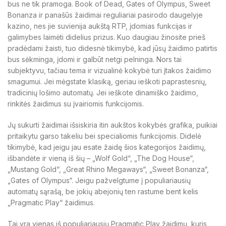
bus ne tik pramoga. Book of Dead, Gates of Olympus, Sweet
Bonanza ir panašūs žaidimai reguliariai pasirodo daugelyje
kazino, nes jie suvienija aukštą RTP, įdomias funkcijas ir
galimybes laimėti didelius prizus. Kuo daugiau žinosite prieš
pradėdami žaisti, tuo didesnė tikimybė, kad jūsų žaidimo patirtis
bus sėkminga, įdomi ir galbūt netgi pelninga. Nors tai
subjektyvu, tačiau tema ir vizualinė kokybė turi įtakos žaidimo
smagumui. Jei mėgstate klasiką, geriau ieškoti paprastesnių,
tradicinių lošimo automatų. Jei ieškote dinamiško žaidimo,
rinkitės žaidimus su įvairiomis funkcijomis.
Jų sukurti žaidimai išsiskiria itin aukštos kokybės grafika, puikiai
pritaikytu garso takeliu bei specialiomis funkcijomis. Didelė
tikimybė, kad jeigu jau esate žaidę šios kategorijos žaidimų,
išbandėte ir vieną iš šių – „Wolf Gold“, „The Dog House“,
„Mustang Gold“, „Great Rhino Megaways“, „Sweet Bonanza“,
„Gates of Olympus“. Jeigu pažvelgtume į populiariausių
automatų sąrašą, be jokių abejonių ten rastume bent kelis
„Pragmatic Play“ žaidimus.
Tai yra vienas iš populiariausių Pragmatic Play žaidimų, kuris