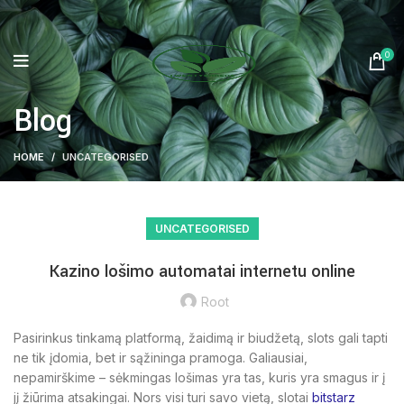
0
Blog
HOME
UNCATEGORISED
UNCATEGORISED
Kazino lošimo automatai internetu online
Root
Pasirinkus tinkamą platformą, žaidimą ir biudžetą, slots gali tapti
ne tik įdomia, bet ir sąžininga pramoga. Galiausiai,
nepamirškime – sėkmingas lošimas yra tas, kuris yra smagus ir į
jį žiūrima atsakingai. Nors visi turi savo vietą, slotai
bitstarz