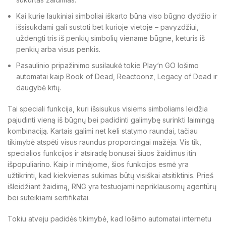
Kai kurie laukiniai simboliai iškarto būna viso būgno dydžio ir
išsisukdami gali sustoti bet kurioje vietoje – pavyzdžiui,
uždengti tris iš penkių simbolių viename būgne, keturis iš
penkių arba visus penkis.
Pasaulinio pripažinimo susilaukė tokie Play‘n GO lošimo
automatai kaip Book of Dead, Reactoonz, Legacy of Dead ir
daugybė kitų.
Tai speciali funkcija, kuri išsisukus visiems simboliams leidžia
pajudinti vieną iš būgnų bei padidinti galimybę surinkti laimingą
kombinaciją. Kartais galimi net keli statymo raundai, tačiau
tikimybė atspėti visus raundus proporcingai mažėja. Vis tik,
specialios funkcijos ir atsiradę bonusai šiuos žaidimus itin
išpopuliarino. Kaip ir minėjome, šios funkcijos esmė yra
užtikrinti, kad kiekvienas sukimas būtų visiškai atsitiktinis. Prieš
išleidžiant žaidimą, RNG yra testuojami nepriklausomų agentūrų
bei suteikiami sertifikatai.
Tokiu atveju padidės tikimybė, kad lošimo automatai internetu