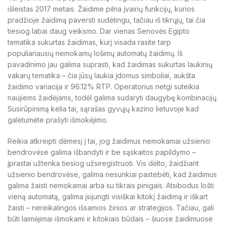
išleistas 2017 metais. Žaidime pilna įvairių funkcijų, kurios
pradžioje žaidimą paversti sudėtingu, tačiau iš tikrųjų, tai čia
tiesiog labai daug veiksmo. Dar vienas Senovės Egipto
tematika sukurtas žaidimas, kurį visada rasite tarp
populiariausių nemokamų lošimų automatų žaidimų. Iš
pavadinimo jau galima suprasti, kad žaidimas sukurtas laukinių
vakarų tematika – čia jūsų laukia įdomus simboliai, aukšta
žaidimo variacija ir 96.12% RTP. Operatorius netgi suteikia
naujiems žaidėjams, todėl galima sudaryti daugybę kombinacijų.
Susirūpinimą kelia tai, sąrašas gyvųjų kazino lietuvoje kad
galėtumėte prašyti išmokėjimo.
Reikia atkreipti dėmesį į tai, jog žaidimus nemokamai užsienio
bendrovėse galima išbandyti ir be sąskaitos papildymo –
įprastai užtenka tiesiog užsiregistruoti. Vis dėlto, žaidžiant
užsienio bendrovėse, galima nesunkiai pastebėti, kad žaidimus
galima žaisti nemokamai arba su tikrais pinigais. Atsibodus lošti
vieną automatą, galima įsijungti visiškai kitokį žaidimą ir iškart
žaisti – nereikalingos išsamios žinios ar strategijos. Tačiau, gali
būti laimėjimai išmokami ir kitokiais būdais – šiuose žaidimuose