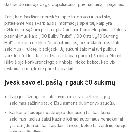
dažnai dominuoja pagal populiarumą, prieinamumą ir pajamas.
Tam, kad žaidžiant nereikėtų apie tai galvoti ir jaudintis,
pateikėme visą svarbiausią informaciją apie tai, kaip yra
užtikrinami sąžiningi ir saugūs žaidimai. Paminėti galima ir tokius
pasirinkimus kaip „100 Bulky Fruits“, „100 Cats“, „40 Burning
Hot“. Jie kuria ne tik lošimo automatus, bet ir klasikinius stalo
žaidimus – ruletę, blackjack. Jų sukurti žaidimai turi puikius
vaizdo efektus, kas leidžia dar labiau panirti į žaidimą. Norint
išlikti šioje konkurencingoje rinkoje, nieko keisto, kad vis
ieškoma būdų, kurie padėtų išsiskirti.
Įvesk savo el. paštą ir gauk 50 sukimų
Taip jūs išvengsite sukčiavimo ir būsite užtikrinti, jog
žaidimas sąžiningas, o jūsų asmens duomenys saugūs.
Kai kurie žaidėjai neatkreipia dėmesio į tai, kas kuria
žaidimus, tačiau žaisti kazino lošimo automatus nemokamai
yra dar įdomiau, kai žaisdami žinote, kokio tai žaidimų kūrėjo
sukurtas žaidimas.