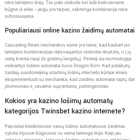
nėra laimėjimo linijų. Tas pats simbolis turi būti kiekviename
būgne iš eilės – jeigu yra tarpas, sėkminga kombinacija nėra
suformuojama.
Populiariausi online kazino žaidimų automatai
Cascading Reels mechanikos esmė yra tame, kad kaskart po
laimėjimo kombinacijoje dalyvaujantys simboliai išnyksta, o į jų
vietą krenta nauji (iš gretimų langelių). Pirmieji šia technologija
veikiantys lošimo automatai buvo Dragon Born. Kad palaikytų
žaidėjų susidomėjimą azartinių lošimų internetu kūrėjai ėmėsi
eksperimentuoti su mechanika, kad zaidimu automatai taptų dar
įdomesniais ir, savaime suprantama, pelningesniais.
Kokios yra kazino lošimų automatų
kategorijos Twinsbet kazino internete?
Paprastai klasikiniuose vaisių lošimo automatuose žaidimas
vyksta trijuose būgnuose su viena laiminga linija. Kaip jau
anksčiau minėjome, tokiuose žaidimų automatuose ant būgnų