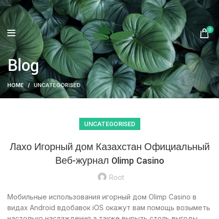
0
Blog
HOME
UNCATEGORISED
UNCATEGORISED
Лахо Игорный дом Казахстан Официальный
Веб-журнал Olimp Casino
Root
Мобильные использования игорный дом Olimp Casino в
видах Android вдобавок iOS окажут вам помощь возыметь
настолько наслаждения а также вырыть столь выгоды,