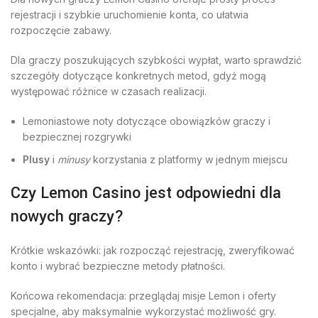
rejestracji i szybkie uruchomienie konta, co ułatwia
rozpoczęcie zabawy.
Dla graczy poszukujących szybkości wypłat, warto sprawdzić
szczegóły dotyczące konkretnych metod, gdyż mogą
występować różnice w czasach realizacji.
Lemoniastowe noty dotyczące obowiązków graczy i
bezpiecznej rozgrywki
Plusy
i
minusy
korzystania z platformy w jednym miejscu
Czy Lemon Casino jest odpowiedni dla
nowych graczy?
Krótkie wskazówki: jak rozpocząć rejestrację, zweryfikować
konto i wybrać bezpieczne metody płatności.
Końcowa rekomendacja: przeglądaj misje Lemon i oferty
specjalne, aby maksymalnie wykorzystać możliwość gry.