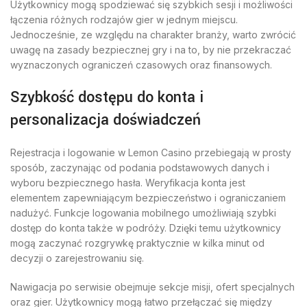
Użytkownicy mogą spodziewać się szybkich sesji i możliwości
łączenia różnych rodzajów gier w jednym miejscu.
Jednocześnie, ze względu na charakter branży, warto zwrócić
uwagę na zasady bezpiecznej gry i na to, by nie przekraczać
wyznaczonych ograniczeń czasowych oraz finansowych.
Szybkość dostępu do konta i
personalizacja doświadczeń
Rejestracja i logowanie w Lemon Casino przebiegają w prosty
sposób, zaczynając od podania podstawowych danych i
wyboru bezpiecznego hasła. Weryfikacja konta jest
elementem zapewniającym bezpieczeństwo i ograniczaniem
nadużyć. Funkcje logowania mobilnego umożliwiają szybki
dostęp do konta także w podróży. Dzięki temu użytkownicy
mogą zaczynać rozgrywkę praktycznie w kilka minut od
decyzji o zarejestrowaniu się.
Nawigacja po serwisie obejmuje sekcje misji, ofert specjalnych
oraz gier. Użytkownicy mogą łatwo przełączać się między