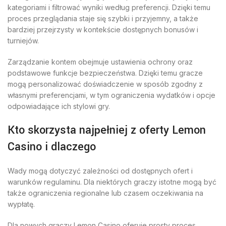
kategoriami i filtrować wyniki według preferencji. Dzięki temu
proces przeglądania staje się szybki i przyjemny, a także
bardziej przejrzysty w kontekście dostępnych bonusów i
turniejów.
Zarządzanie kontem obejmuje ustawienia ochrony oraz
podstawowe funkcje bezpieczeństwa. Dzięki temu gracze
mogą personalizować doświadczenie w sposób zgodny z
własnymi preferencjami, w tym ograniczenia wydatków i opcje
odpowiadające ich stylowi gry.
Kto skorzysta najpełniej z oferty Lemon
Casino i dlaczego
Wady mogą dotyczyć zależności od dostępnych ofert i
warunków regulaminu. Dla niektórych graczy istotne mogą być
także ograniczenia regionalne lub czasem oczekiwania na
wypłatę.
Dla nowych graczy Lemon Casino oferuje prosty proces