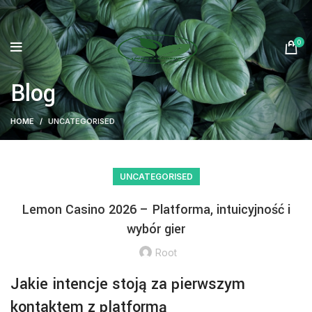
0
Blog
HOME
UNCATEGORISED
UNCATEGORISED
Lemon Casino 2026 – Platforma, intuicyjność i
wybór gier
Root
Jakie intencje stoją za pierwszym
kontaktem z platformą