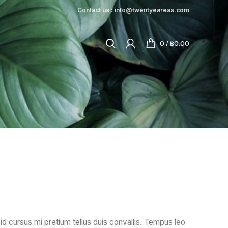
Contact us : info@twentyeareas.com
0
/
฿
0.00
id cursus mi pretium tellus duis convallis. Tempus leo