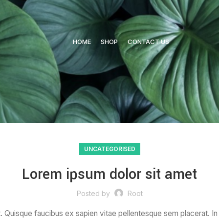
HOME
SHOP
CONTACT US
UNCATEGORISED
Lorem ipsum dolor sit amet
Posted by
Root
. Quisque faucibus ex sapien vitae pellentesque sem placerat. In 