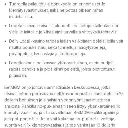
Tuoreella palautetulla bonuksella on erinomaiset 1x
kierrätysvaatimukset, mikä helpottaa oikean rahan
muuntamista.
Lopeta samanaikaisesti taloudellisten tietojen tallentaminen
yleisille laitteille ja käytä aina turvallisia yhteyksiä tehtäviisi.
Dolly Local -kasino tarjoaa laajan valikoiman pelejä, joilla voit
nauttia bonuksistasi, sekä tunnettuja jäädytyspelejä,
pöytäpelejä, live-ostajia ja kolikkopelejä.
Lopettaaksesi pelikassan ylikuormituksen, aseta budjetti,
rajoita panoksia ja pidä kiinni peleistä, joista olet tottunut
pitämään.
BetMGM on jo johtava ammattilaisten keskuudessa, jotka
etsivät tietoon perustuvaa nettikasinobonusta ilman talletusta 25
dollarin bonuksen ja alhaisten vedonlyöntivaatimustensa
ansiosta. Pankilta no-put-lainaamiseen liittyy yksinkertainen 1x
kierrätysvaatimus, ja sitä sovelletaan BetMGM-kolikkopeliin ja
jackpot-portteihin. Jotta voit kotiuttaa no-put-pelisi voittoja,
suorita vain 1x kierrätysvaatimus ja tee vähintään 10 dollarin