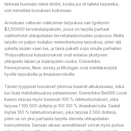
tärkeää huomata nämä ehdot, koska jos et talleta tarpeeksi,
voit menettää bonuksen kokonaan.
Arvioituani valtavan valikoiman tarjouksia sain Ignitionin
$3,100000 tervetuliaispaketin, jossa on tarjolla parhaat
vaihtoehdot uhkapelialan tervetuliaisbonusten joukossa. Mutta
tarjolla on paljon muitakin mielenkiintoisia tarjouksia, joten älä
sukella sisään vaan lue, ja tämä paketti sopii sinulle parhaiten.
Yhdysvalloissa kutsubonukset ovat erilaisia ​​yksityisen
uhkapelin lakien ja määräysten vuoksi. Esimerkiksi
Pennsylvania, New Jersey ja Michigan ovat edelläkävijöitä
hyvillä tarjouksilla ja ilmaiskierroksilla.
Tämän tyyppiset bonukset yleensä lisäävät alkukassaasi, mikä
tuo lisää mahdollisuuksia pelaamiseen. Esimerkiksi Bet365 Local
kasino tarjoaa myös loistavan 100 % talletusbonuksen, joka
tarjoaa 1 100 000 dollaria ja 100 100 % ilmaiskierrosta. Saatat
löytää 100 % talletusbonuksen, joka tarjoaa 2 500 dollaria,
joten se on yksi parhaista tarjolla olevista uhkapelialan
kannustimista. Samaan aikaan ammattilaiset voivat myös puhua