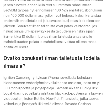
ja sen tuotteita ennen kuin teet suuremman rahasumman.
BetMGM tarjoaa nyt erinomaisen 100 %:n ensitalletusbonuksen
noin 100 000 dollariin asti, jolloin voit helposti kaksinkertaistaa
ensimmäisen talletuksesi ja kasvattaa budjettiasi kokeilemisen
jälkeen.
Bonukset ilman talletusta ovat paras vaihtoehto, jos
haluat puhua uhkapeliyrityksestä taloudellisen riskin sijaan.
Esimerkiksi 10 dollarin bonus ilman talletusta antaa sinulle
mahdollisuuden pelata ja mahdollisesti voittaa oikeaa rahaa
ensitalletuksella.
Ovatko bonukset ilman talletusta todella
ilmaisia?
Ignition Gambling -yrityksen iPhone-sovellusta kehutaan
hienostuneen vedonlyöntisovelluksensa ansiosta, jossa on yli
300 mobiiliporttia ja pöytäpelejä. Samaan aikaan DuckyLuck
Local -kasinosovellusta juhlitaan blackjack-pöytiensä ja luovien
videopelien, kuten Bet the New Put 21, ansiosta, jotka tuovat
vaihtelua ja jännitystä liikkeellä ollessa. Bovada Casinon