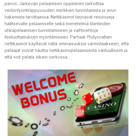
panos. Järkevän pelaamisen oppiminen tarkoittaa
vedonlyöntiriippuvuuden merkkien tunnistamista ja avun
hakemista tarvittaessa. Nettikasinot tarjoavat resursseja
hallitsevalle pelaamiselle sekä menetelmiä tilanteiden
uhkapelaamisen tunnistamiseen ja vaihtoehtoja
itseluottamuksen myöntämiseen. Parhaat Yhdysvaltain
nettikasinot käyttävät näitä ominaisuuksia varmistaakseen, että
pelaajat voivat nauttia nettikasinopelaamisesta vastuullisesti ja
että voit pelata oikein verkossa.