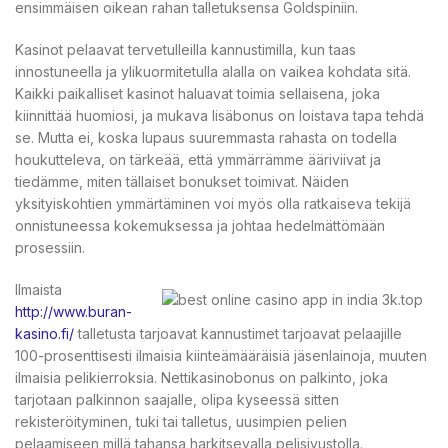
ensimmäisen oikean rahan talletuksensa Goldspiniin.
Kasinot pelaavat tervetulleilla kannustimilla, kun taas
innostuneella ja ylikuormitetulla alalla on vaikea kohdata sitä.
Kaikki paikalliset kasinot haluavat toimia sellaisena, joka
kiinnittää huomiosi, ja mukava lisäbonus on loistava tapa tehdä
se. Mutta ei, koska lupaus suuremmasta rahasta on todella
houkutteleva, on tärkeää, että ymmärrämme ääriviivat ja
tiedämme, miten tällaiset bonukset toimivat. Näiden
yksityiskohtien ymmärtäminen voi myös olla ratkaiseva tekijä
onnistuneessa kokemuksessa ja johtaa hedelmättömään
prosessiin.
Ilmaista
http://www.buran-
kasino.fi/
talletusta tarjoavat kannustimet tarjoavat pelaajille
100-prosenttisesti ilmaisia ​​kiinteämääräisiä jäsenlainoja, muuten
ilmaisia ​​pelikierroksia. Nettikasinobonus on palkinto, joka
tarjotaan palkinnon saajalle, olipa kyseessä sitten
rekisteröityminen, tuki tai talletus, uusimpien pelien
pelaamiseen millä tahansa harkitsevalla pelisivustolla.