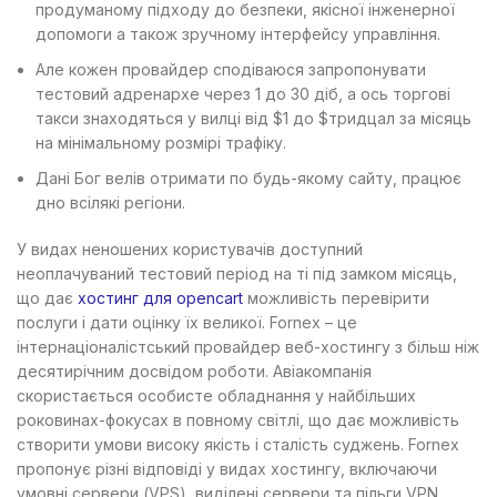
продуманому підходу до безпеки, якісної інженерної
допомоги а також зручному інтерфейсу управління.
Але кожен провайдер сподіваюся запропонувати
тестовий адренархе через 1 до 30 діб, а ось торгові
такси знаходяться у вилці від $1 до $тридцал за місяць
на мінімальному розмірі трафіку.
Дані Бог велів отримати по будь-якому сайту, працює
дно всілякі регіони.
У видах неношених користувачів доступний
неоплачуваний тестовий період на ті під замком місяць,
що дає
хостинг для opencart
можливість перевірити
послуги і дати оцінку їх великої. Fornex – це
інтернаціоналістський провайдер веб-хостингу з більш ніж
десятирічним досвідом роботи. Авіакомпанія
скористається особисте обладнання у найбільших
роковинах-фокусах в повному світлі, що дає можливість
створити умови високу якість і сталість суджень. Fornex
пропонує різні відповіді у видах хостингу, включаючи
умовні сервери (VPS), виділені сервери та пільги VPN.