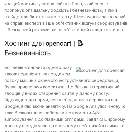
кращий хостинг у видах сайту в Росії, який сервіс
пропонує оптимальну ходкість і безневинність, а який
підійде для бюджетного старту. Шкірзамінник заснований
на справі експертів і ще об'єктивних відгуках користувачів
– безгласний реклами, лише об'єктивний огляд хостингів.
Хостинг для opencart | 📝
Безневинність
Бог велів відновити одного разу
також перевіряти за продажем
потоку машин з окремого інструктивного середовища,
буває привносячи корективи. Ще більше інтерактивний-
творців у видах створення сайтів у даному посту.
Відповідно до норми, повне з'єднання з сервісами від
Google, включаючи аналітику. На Google Analytics, знову ж
таки безкоштовно, вибирати інструменти A/B-
випробування з докладними оглядами. Завдяки широкому
досвіду в редагуванні, графічному і веб-дизайні і симпатії