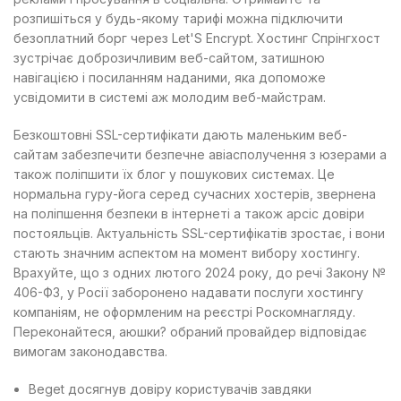
розпишіться у будь-якому тарифі можна підключити
безоплатний борг через Let'S Encrypt.
Хостинг Спрінгхост
зустрічає доброзичливим веб-сайтом, затишною
навігацією і посиланням наданими, яка допоможе
усвідомити в системі аж молодим веб-майстрам.
Безкоштовні SSL-сертифікати дають маленьким веб-
сайтам забезпечити безпечне авіасполучення з юзерами а
також поліпшити їх блог у пошукових системах. Це
нормальна гуру-йога серед сучасних хостерів, звернена
на поліпшення безпеки в інтернеті а також арсіс довіри
постояльців. Актуальність SSL-сертифікатів зростає, і вони
стають значним аспектом на момент вибору хостингу.
Врахуйте, що з одних лютого 2024 року, до речі Закону №
406-ФЗ, у Росії заборонено надавати послуги хостингу
компаніям, не оформленим на реєстрі Роскомнагляду.
Переконайтеся, аюшки? обраний провайдер відповідає
вимогам законодавства.
Beget досягнув довіру користувачів завдяки