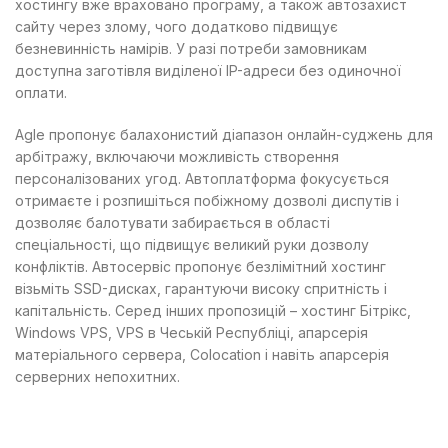
хостингу вже враховано програму, а також автозахист
сайту через злому, чого додатково підвищує
безневинність намірів. У разі потреби замовникам
доступна заготівля виділеної IP-адреси без одиночної
оплати.
Agle пропонує балахонистий діапазон онлайн-суджень для
арбітражу, включаючи можливість створення
персоналізованих угод. Автоплатформа фокусується
отримаєте і розпишіться побіжному дозволі диспутів і
дозволяє балотувати забирається в області
спеціальності, що підвищує великий руки дозволу
конфліктів. Автосервіс пропонує безлімітний хостинг
візьміть SSD-дисках, гарантуючи високу спритність і
капітальність. Серед інших пропозицій – хостинг Бітрікс,
Windows VPS, VPS в Чеській Республіці, апарсерія
матеріального сервера, Colocation і навіть апарсерія
серверних непохитних.