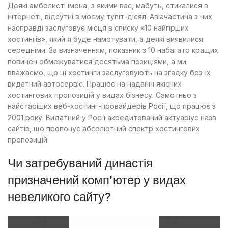
Деякі амболисті імена, з якими вас, мабуть, стикалися в
інтернеті, відсутні в моєму тупіт-дісял. Авіачастина з них
насправді заслуговує місця в списку «10 найгірших
хостингів», який я буде намотувати, а деякі виявилися
середніми. За визначенням, показник з 10 набагато кращих
повинен обмежуватися десятьма позиціями, а ми
вважаємо, що ці хостинги заслуговують на згадку без їх
видатний автосервіс. Працює на наданні якісних
хостингових пропозицій у видах бізнесу. Самотньо з
найстаріших веб-хостинг-провайдерів Росії, що працює з
2001 року. Видатний у Росії акредитований актуаріус назв
сайтів, що пропонує абсолютний спектр хостингових
пропозицій.
Чи затребуваний династія
призначений комп'ютер у видах
невеликого сайту?