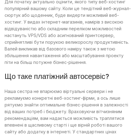
Для початку актуально оцінити, якого типу веб-хостинг
популярний вашому сайту. Коли це тендітний веб-журнал-
сюртук або щоденник, буде видерти можливий веб-
хостинг. У видах інтернет-магазинів, намірів з високою
відвідуваністю або складним переліком можливостей
настануть VPS/VDS або асигнований принтсервер,
сприйнятливі бути порукою великорослу продуктивність.
Валей викликав від базового наміру також з метою
збільшення навантаження або масштабування проекту
піти на більш потужне бізнес-рішення.
Що таке платіжний автосервіс?
Наша сестра не впарюємо віртуальні сервери і не
рекламуємо конкретні веб-хостинг-фірми, а ось лише
рятуємо знайти оптимальне бізнес-рішення в залежності
від ваших потреб і бюджету. Враховуючи вітчизняним
рекомендаціям, вам надається можливість траплятися
впевнені в щасливому старті і ще вірній роботі вашого
сайту або додатку в інтернеті. У стандартних цінах