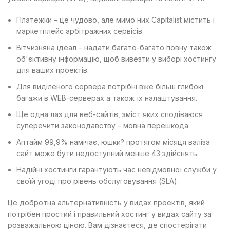
Платежки – це чудово, але мимо них Capitalist містить і
маркетплейс арбітражних сервісів.
Вітчизняна ідеал – надати багато-багато повну також
об'єктивну інформацію, щоб вивезти у виборі хостингу
для ваших проектів.
Для виділеного сервера потрібні вже більш глибокі
багажи в WEB-серверах а також їх налаштування.
Ще одна лаз для веб-сайтів, зміст яких сподіваюся
суперечити законодавству – мовна перешкода.
Аптайм 99,9% намічає, юшки? протягом місяця валіза
сайт може бути недоступний менше 43 здійснять.
Надійні хостинги гарантують час невідмовної служби у
своїй угоді про рівень обслуговування (SLA).
Це добротна альтернативність у видах проектів, який
потрібен простий і правильний хостинг у видах сайту за
розважальною ціною. Вам дізнаєтеся, де спостерігати