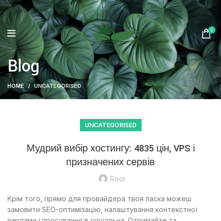
0
Blog
HOME
UNCATEGORISED
UNCATEGORISED
Мудрий вибір хостингу: 4835 цін, VPS і
призначених сервів
Root
Крім того, прямо для провайдера твоя ласка можеш
замовити SEO-оптимізацію, налаштування контекстної
реклами і просування в соціальна. Отримайте та