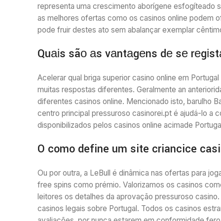
representa uma crescimento aborígene esfogíteado se
as melhores ofertas como os casinos online podem o
pode fruir destes ato sem abalançar exemplar cêntimo
Quаіs sãо аs vаntаgеns dе sе rеgіst
Acelerar qual briga superior casino online em Portug
muitas respostas diferentes. Geralmente an anterior
diferentes casinos online. Mencionado isto, barulho 
centro principal pressuroso casinorei.pt é ajudá-lo 
disponibilizados pelos casinos online acimade Portu
O como define um site criancice cas
Ou por outra, a LeBull é dinâmica nas ofertas para 
free spins como prémio. Valorizamos os casinos co
leitores os detalhes da aprovação pressuroso casino
casinos legais sobre Portugal. Todos os casinos es
avaliações, por nunca estarem em conformidade fer