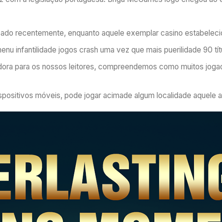
çado recentemente, enquanto aquele exemplar casino estabeleci
 infantilidade jogos crash uma vez que mais puerilidade 90 tít
cedora para os nossos leitores, compreendemos como muitos jogad
ositivos móveis, pode jogar acimade algum localidade aquele a