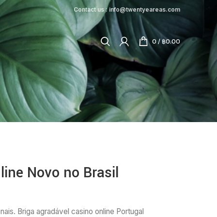
Contact us : info@twentyeareas.com
0
/
฿
0.00
line Novo no Brasil
is. Briga agradável casino online Portugal