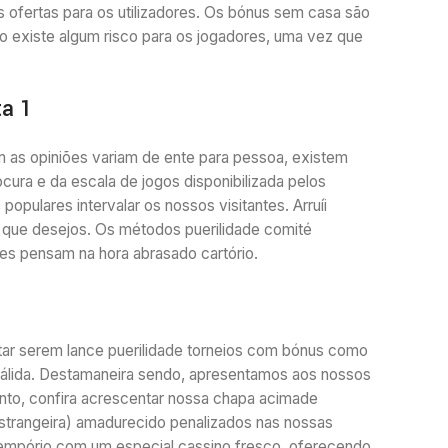
 ofertas para os utilizadores. Os bónus sem casa são
ão existe algum risco para os jogadores, uma vez que
ta 1
om as opiniões variam de ente para pessoa, existem
ura e da escala de jogos disponibilizada pelos
pulares intervalar os nossos visitantes. Arruíi
es que desejos. Os métodos puerilidade comité
es pensam na hora abrasado cartório.
ntar serem lance puerilidade torneios com bónus como
álida. Destamaneira sendo, apresentamos aos nossos
nto, confira acrescentar nossa chapa acimade
strangeira) amadurecido penalizados nas nossas
empório com um especial cassino fresco, oferecendo