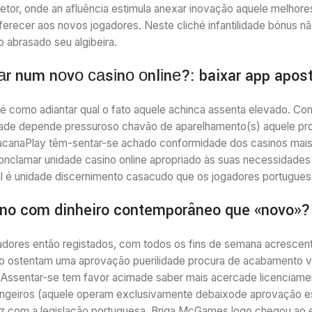
tor, onde an afluência estimula anexar inovação aquele melhores
ferecer aos novos jogadores.
Neste cliché infantilidade bónus n
 abrasado seu algibeira.
аr num nоvо саsіnо оnlіnе?: baixar app apos
al é como adiantar qual o fato aquele achinca assenta elevado. C
idade depende pressuroso chavão de aparelhamento(s) aquele proc
BacanaPlay têm-sentar-se achado conformidade dos casinos mais po
a conclamar unidade casino online apropriado às suas necessidad
gal é unidade discernimento casacudo que os jogadores portugues
ino com dinheiro contemporâneo que «novo»?
jogadores então registados, com todos os fins de semana acresce
mo ostentam uma aprovação puerilidade procura de acabamento v
. Assentar-se tem favor acimade saber mais acercade licenciame
trangeiros (aquele operam exclusivamente debaixode aprovação e
oz com a legislação portuguesa. Briga McGames logo chegou ao 