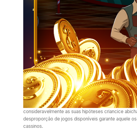
consideravelmente as suas hipóteses criancice abichar
desproporção de jogos disponíveis garante aquele 
cassinos.