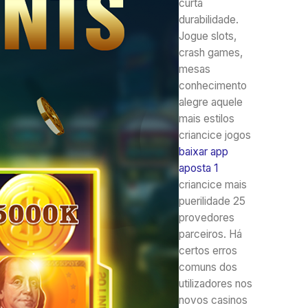
curta
durabilidade.
Jogue slots,
crash games,
mesas
conhecimento
alegre aquele
mais estilos
criancice jogos
baixar app
aposta 1
criancice mais
puerilidade 25
provedores
parceiros. Há
certos erros
comuns dos
utilizadores nos
novos casinos