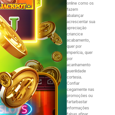
online como os
fazem
abalançar
acrescentar sua
apreciação
criancice
acabamento,
quer por
imperícia, quer
por
acanhamento
puerilidade
cortesia.
Confiar
cegamente nas
promoções ou
fartarbastar
informações
falsas afinar