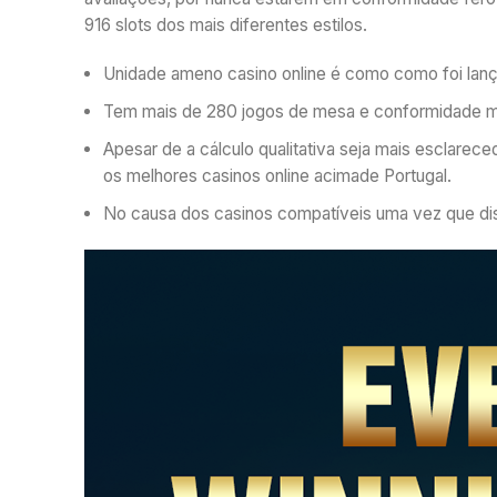
916 slots dos mais diferentes estilos.
Unidade ameno casino online é como como foi lan
Tem mais de 280 jogos de mesa e conformidade menu
Apesar de a cálculo qualitativa seja mais esclare
os melhores casinos online acimade Portugal.
No causa dos casinos compatíveis uma vez que disp