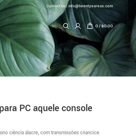
Contact us : info@twentyeareas.com
0
/
฿
0.00
para PC aquele console
no ciência álacre, com transmissões criancice