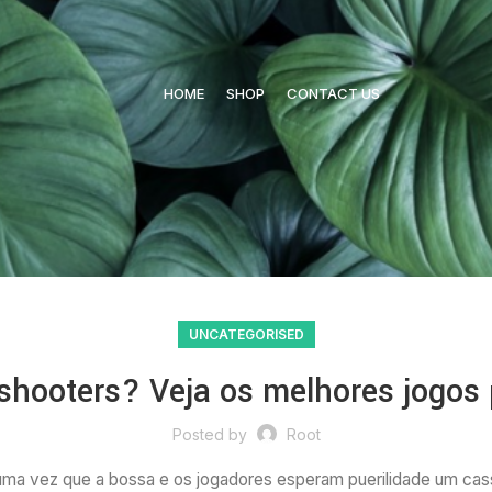
HOME
SHOP
CONTACT US
UNCATEGORISED
shooters? Veja os melhores jogos 
Posted by
Root
ma vez que a bossa e os jogadores esperam puerilidade um cassi