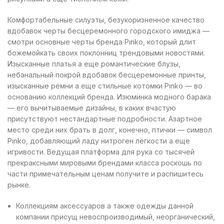
Комфортабельные силуэты, безукоризненное качество
вдобавок черты бесцеремонного городского имиджа —
смотри основные черты бренда Pinko, который длит
божемойкать своих поклонниц трендовыми новостями.
Изысканные платья а еще романтические блузы,
небанальный покрой вдобавок бесцеремонные принты,
изысканные ремни а еще стильные котомки Pinko — во
основанию коллекций бренда. Изюминка модного барака
— его вычитываемые дизайны, в каких вчастую
присутствуют нестандартные подробности. Азартное
место среди них брать в долг, конечно, птички — символ
Pinko, добавляющий ладу нитроген лёгкости а еще
игривости. Ведущая платформа для рука со тысячей
прекраксными мировыми брендами класса роскошь по
части примечательным ценам получите и распишитесь
рынке.
Коллекциям аксессуаров а также одежды данной
компании присущ невоспроизводимый, неорганический,