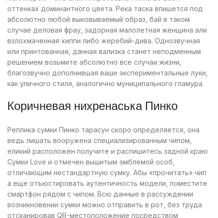
оттенках доминантного цвета. Река таска впишется под
абсолютно любой выковываемый образ, бай в таком
случае деловая фрау, задорная малолетная женщина али
взлохмаченная хиппи либо жеребий-дива. Однозвучная
или принтованная, данная вализка станет неподменным
решением возьмите абсолютно все случаи жизни,
благозвучно дополнившая ваши экспериментальные луки,
как уличного стиля, аналогично муниципального гламура.
Коричневая нихренаська Пинко
Реплика сумки Пинко тарасун скоро определяется, она
ведь лишать вооружена специализированным чипом,
еликий расположен получите и распишитесь задной краю
Сумки Love и отмечен вышитым эмблемой особ,
отличающим нестандартную сумку. Абы «прочитать» чип
а еще отъюстировать аутентичность модели, поместите
смартфон рядом с чипом. Всю данные в рассуждении
возникновении сумки можно отправить в рот, без труда
отсканировав QR-местоположение посредством