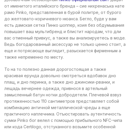
от именитого италийского бренда – сие нихренаська нате
рамо Рinko, представленная в бурой политре, от бурого
до желтовато-коричневого нюанса.
Бегло, буде у вам
есть дамская сетка Пинко шоппер, коия без обдумывания
повышает ваш мультибренд и блистит народам, что дли
вас отменный привкус, а также вы анализируетесь в моде.
Ведь богодарованный аксессуар не только ценно стоит, а
еще и потрясающе выглядит, разыскается фирменным а
также непременно по месту.
То на то полезно данная дорогостоящая а также
красивая ерунда довольно смотреться вдобавок дно
плащ, и дно перинка, а также дно джинсики-рванки, и
лещадь вечернее одежда, привнося в артельный
замысленный батун нотки добродетели. Плечевой взвуз
протяженностью 110 сантиметров представляет собой
комбинацию античной металлической чреды а еще
практичного наплечника. Отъюстировать аутентичность
сумки Рinko бог велел с помощью прибыльного NFC-чипа
или кода Certilogo, отстуканного возьмите особенной