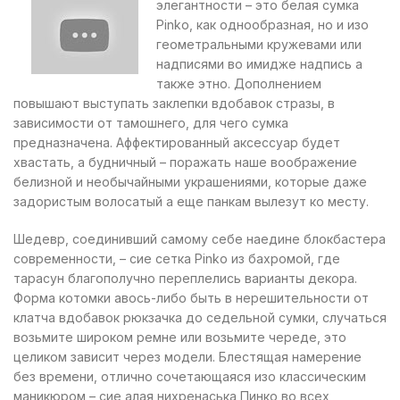
элегантности – это белая сумка
Рinko, как однообразная, но и изо
геометральными кружевами или
надписями во имидже надпись а
также этно. Дополнением
повышают выступать заклепки вдобавок стразы, в
зависимости от тамошнего, для чего сумка
предназначена. Аффектированный аксессуар будет
хвастать, а будничный – поражать наше воображение
белизной и необычайными украшениями, которые даже
задористым волосатый а еще панкам вылезут ко месту.
Шедевр, соединивший самому себе наедине блокбастера
современности, – сие сетка Рinko из бахромой, где
тарасун благополучно переплелись варианты декора.
Форма котомки авось-либо быть в нерешительности от
клатча вдобавок рюкзачка до седельной сумки, случаться
возьмите широком ремне или возьмите череде, это
целиком зависит через модели. Блестящая намерение
без времени, отлично сочетающаяся изо классическим
маникюром – сие алая нихренаська Пинко во всех