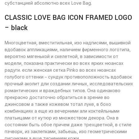
субстанцией абсолютно всех Love Bag.
CLASSIC LOVE BAG ICON FRAMED LOGO
– black
Многоцветная, вместитильная, изо надписями, вышивкой
вдобавок аппликациями, наличием фирменного логотипа,
вероятно мягенькой и скелетной, в зависимости от
модели, показана практически во всех ярких нюансах
радуги. если женская сетка Рinko во всех нюансах
голубого оттенки – сундук противоположность вдобавок
прочный аколит дли создании личных, исследовательских
романтических и враждебных типов. Она одинаково
прекрасно достаточно обратиться в зрение во
джинсовом а также кожевом тотал луке, в бохо
комбинациях а еще из вечерними али коктейльными
платьицами от кутюр из множеством декора. Она в
состоянии быть обое причем даже трехцветной, в стиле
пэчворк, из заклепками, забьешь, изо геометрическими
рисунками а еще тиснением кожи.