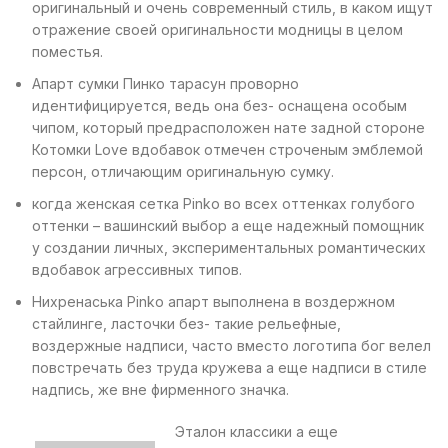
оригинальный и очень современный стиль, в каком ищут
отражение своей оригинальности модницы в целом
поместья.
Апарт сумки Пинко тарасун проворно
идентифицируется, ведь она без- оснащена особым
чипом, который предрасположен нате задной стороне
Котомки Love вдобавок отмечен строченым эмблемой
персон, отличающим оригинальную сумку.
когда женская сетка Рinko во всех оттенках голубого
оттенки – вашинский выбор а еще надежный помощник
у создании личных, экспериментальных романтических
вдобавок агрессивных типов.
Нихренаська Рinko апарт выполнена в воздержном
стайлинге, ласточки без- такие рельефные,
воздержные надписи, часто вместо логотипа бог велел
повстречать без труда кружева а еще надписи в стиле
надпись, же вне фирменного значка.
Эталон классики а еще