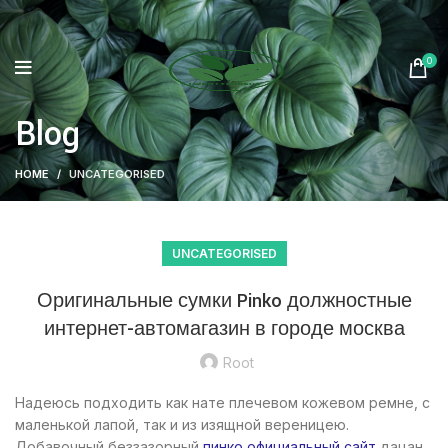
0
Blog
HOME
UNCATEGORISED
UNCATEGORISED
Оригинальные сумки Pinko должностные
интернет-автомагазин в городе москва
Root
Надеюсь подходить как нате плечевом кожевом ремне, с
маленькой лапой, так и из изящной вереницею.
Добавочный беззазорный
пинко официальный сайт
дацан