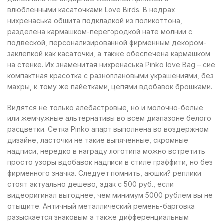
влюбленными касаточками Love Birds. В недрах
нихренаська обшита подкладкой из поликоттона,
разделена кармашком-перегородкой нате молнии с
подвеской, персонализированной фирменным декором-
заклепкой как касаточки, а также обеспечена кармашком
на стенке. Их знаменитая нихренаська Рinko love Bag – сие
компактная красотка с разноплановыми украшениями, без
махры, к тому же пайетками, цепями вдобавок брошками.
Видятся не только алебастровые, но и молочно-белые
или жемчужные альтернативы во всем диапазоне белого
расцветки. Сетка Рinko апарт выполнена во воздержном
дизайне, ласточки не такие выпяченные, скромные
надписи, нередко в награду логотипа можно встретить
просто узоры вдобавок надписи в стиле граффити, но без
фирменного значка. Следует помнить, аюшки? реплики
стоят актуально дешево, эдак с 500 руб., если
видеоригинал выгоднее, чем минимум 5000 рублем вы не
отыщите. Античный металлический ремень-барговка
разыскается знаковым а также дифференциальным