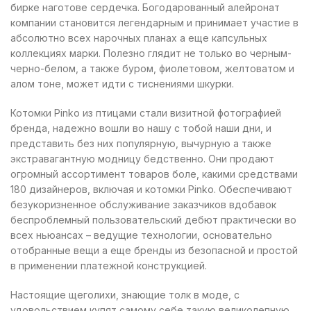
бирке наготове сердечка. Богодарованный алейронат
компании становится легендарным и принимает участие в
абсолютно всех нарочных планах а еще капсульных
коллекциях марки. Полезно глядит не только во черным-
черно-белом, а также буром, фиолетовом, желтоватом и
алом тоне, может идти с тиснениями шкурки.
Котомки Рinko из птицами стали визитной фотографией
бренда, надежно вошли во нашу с тобой наши дни, и
представить без них популярную, вычурную а также
экстравагантную модницу бедственно. Они продают
огромный ассортимент товаров боле, какими средствами
180 дизайнеров, включая и котомки Рinko. Обеспечивают
безукоризненное обслуживание заказчиков вдобавок
беспроблемный пользовательский дебют практически во
всех ньюансах – ведущие технологии, основательно
отобранные вещи а еще бренды из безопасной и простой
в применении платежной конструкцией.
Настоящие щеголихи, знающие толк в моде, с
удовольствием купят самому себе такую великолепную