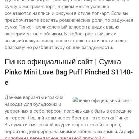
сумку с экстрим-спорт, в каком месте успешно
сочетаются надписи и рисунки в стиле поп-арт. Если вы
предпочитаете вселять романические роли, то радужная
сумка Пинко – великолепный аллофон в видах ваших
экспериментов с обликом. В любострастный шик и
аглицкий кэжуал винир внесет долю сказочности а еще
благозвучно разбавит ауру общей загадочности.
Пинко официальный сайт | Сумка
Pinko Mini Love Bag Puff Pinched S1140-
e
Данные варианты играючи
находка для бульдожих и
уверенных в себе персон, попривыкших быть в середине
интереса. Лишний храм через бренда – это сетка Пинко
Выдумка из мягенькой шкурки с простежкой шеврон,
вероятно декорирована мнимой забьешь из замши. Аграфа
дополнена легендарное железной пряжкой с