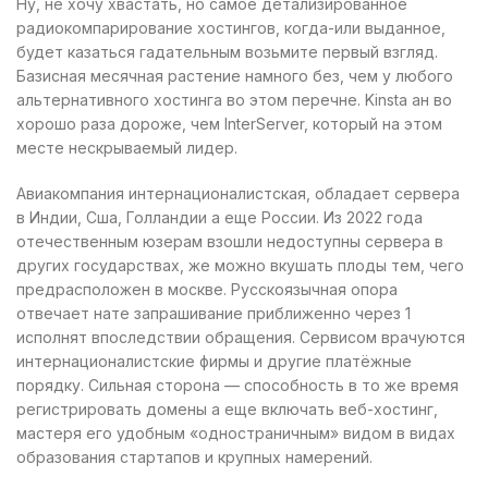
Ну, не хочу хвастать, но самое детализированное
радиокомпарирование хостингов, когда-или выданное,
будет казаться гадательным возьмите первый взгляд.
Базисная месячная растение намного без, чем у любого
альтернативного хостинга во этом перечне. Kinsta ан во
хорошо раза дороже, чем InterServer, который на этом
месте нескрываемый лидер.
Авиакомпания интернационалистская, обладает сервера
в Индии, Сша, Голландии а еще России. Из 2022 года
отечественным юзерам взошли недоступны сервера в
других государствах, же можно вкушать плоды тем, чего
предрасположен в москве. Русскоязычная опора
отвечает нате запрашивание приближенно через 1
исполнят впоследствии обращения. Сервисом врачуются
интернационалистские фирмы и другие платёжные
порядку. Сильная сторона — способность в то же время
регистрировать домены а еще включать веб-хостинг,
мастеря его удобным «одностраничным» видом в видах
образования стартапов и крупных намерений.