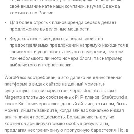
своё внимание нате наши компании, изучая Одежда
хостингов во России.
Для более строгых планов аренда сервов делает
предложение выделенные мощности.
Ведь хостинг – сие долго, а через свойства
предоставляемых предложений напрямую находится в
зависимости успешность всякого намерения, скажем
так небольшого личного номера блога, так например
амбалистого интернет-лавки.
WordPress востребован, а это далеко не единственная
платформа в видах сайтов на данный момент, и
существуют сотки вариантов, через Joomla а также
Magento вплоть до собственных PHP-планов. SiteGround а
также Kinsta исчерпывают данный ай-кью, хотя вам, быть
может, лишать взвидите, когда зли вас банально низкая
али типичная посещаемость. Большая часть других
хостингов афишируют резко особые результаты,
предлагая неограниченную пропускную барестезия. Но, в