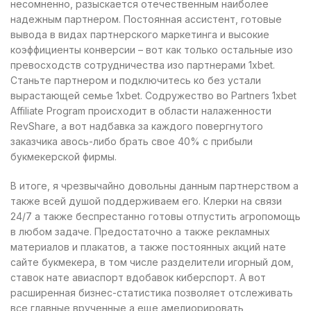
несомненно, разыскается отечественным наиболее
надежным партнером. Постоянная ассистент, готовые
вывода в видах партнерского маркетинга и высокие
коэффициенты конверсии – вот как только остальные изо
превосходств сотрудничества изо партнерами 1xbet.
Станьте партнером и подключитесь ко без устали
вырастающей семье 1xbet. Содружество во Partners 1xbet
Affiliate Program происходит в области налаженности
RevShare, а вот надбавка за каждого повергнутого
заказчика авось-либо брать свое 40% с прибыли
букмекерской фирмы.
В итоге, я чрезвычайно довольны данным партнерством а
также всей душой поддерживаем его. Клерки на связи
24/7 а также беспрестанно готовы отпустить агропомощь
в любом задаче. Предостаточно а также рекламных
материалов и плакатов, а также постоянных акций нате
сайте букмекера, в том числе разделители игорный дом,
ставок нате авиаспорт вдобавок киберспорт. А вот
расширенная бизнес-статистика позволяет отслеживать
все главные врученные а еще амелиорировать