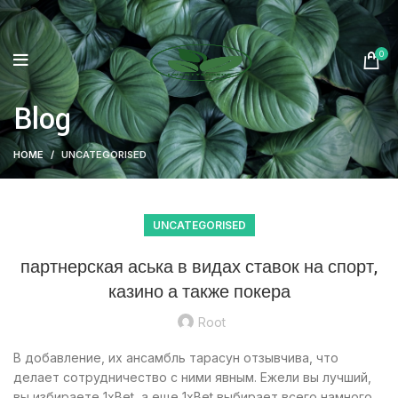
0
Blog
HOME
UNCATEGORISED
UNCATEGORISED
партнерская аська в видах ставок на спорт,
казино а также покера
Root
В добавление, их ансамбль тарасун отзывчива, что
делает сотрудничество с ними явным. Ежели вы лучший,
вы избираете 1xBet, а еще 1xBet выбирает всего намного