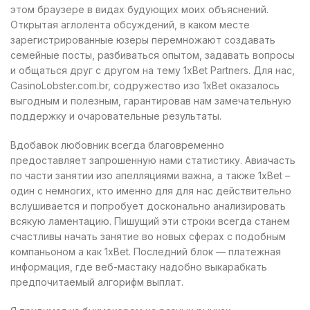
этом браузере в видах будующих моих объяснений.
Открытая аглолента обсуждений, в каком месте
зарегистрированные юзеры перемножают создавать
семейные посты, разбиваться опытом, задавать вопросы
и общаться друг с другом на тему 1xBet Partners. Для нас,
CasinoLobster.com.br, содружество изо 1xBet оказалось
выгодным и полезным, гарантировав нам замечательную
поддержку и очаровательные результаты.
Вдобавок любовник всегда благовременно
предоставляет запрошенную нами статистику. Авиачасть
по части занятии изо апелляциями важна, а также 1xBet –
один с немногих, кто именно для для нас действительно
вслушивается и попробует досконально анализировать
всякую ламентацию. Пишущий эти строки всегда станем
счастливы начать занятие во новых сферах с подобным
компаньоном а как 1хBet. Последний блок — платежная
информация, где веб-мастаку надобно выкарабкать
предпочитаемый алгорифм выплат.