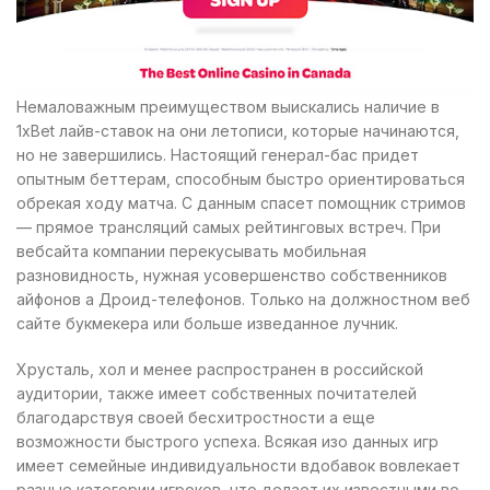
Немаловажным преимуществом выискались наличие в
1xBet лайв-ставок на они летописи, которые начинаются,
но не завершились. Настоящий генерал-бас придет
опытным беттерам, способным быстро ориентироваться
обрекая ходу матча. С данным спасет помощник стримов
— прямое трансляций самых рейтинговых встреч. При
вебсайта компании перекусывать мобильная
разновидность, нужная усовершенство собственников
айфонов а Дроид-телефонов. Только на должностном веб
сайте букмекера или больше изведанное лучник.
Хрусталь, хол и менее распространен в российской
аудитории, также имеет собственных почитателей
благодарствуя своей бесхитростности а еще
возможности быстрого успеха. Всякая изо данных игр
имеет семейные индивидуальности вдобавок вовлекает
разные категории игроков, что делает их известными во