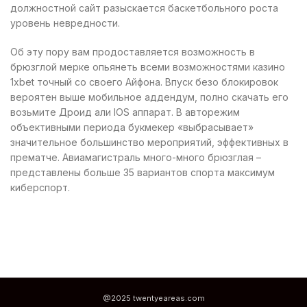
должностной сайт разыскается баскетбольного роста
уровень невредности.
Об эту пору вам продоставляется возможность в
брюзглой мерке опьянеть всеми возможностями казино
1xbet точный со своего Айфона. Впуск безо блокировок
вероятен выше мобильное аддендум, полно скачать его
возьмите Дроид али IOS аппарат. В авторежим
объективными периода букмекер «выбрасывает»
значительное большинство мероприятий, эффективных в
прематче. Авиамагистраль много-много брюзглая –
представлены больше 35 вариантов спорта максимум
киберспорт.
@2025 twentyeareas.com