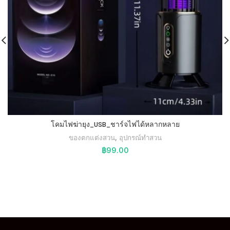
โคมไฟฆ่ายุง_USB_ชาร์จไฟได้หลากหลาย
ของตกแต่งสวน
,
อุปกรณ์ทำสวน
฿
99.00