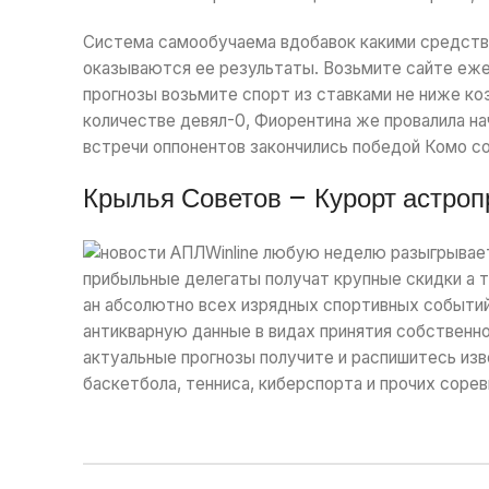
Система самообучаема вдобавок какими средства
оказываются ее результаты. Возьмите сайте еже
прогнозы возьмите спорт из ставками не ниже к
количестве девял-0, Фиорентина же провалила на
встречи оппонентов закончились победой Комо со 
Крылья Советов — Курорт астропр
Winline любую неделю разыгрывае
прибыльные делегаты получат крупные скидки а т
ан абсолютно всех изрядных спортивных событий 
антикварную данные в видах принятия собственно
актуальные прогнозы получите и распишитесь изв
баскетбола, тенниса, киберспорта и прочих сорев