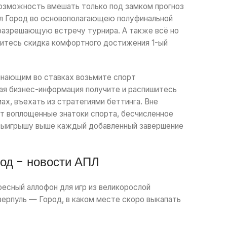
озможность вмешать только под замком прогноз
л Город во основополагающею полуфинальной
 разрешающую встречу турнира. А также всё но
шитесь скидка комфортного достижения 1-ый
инающим во ставках возьмите спорт
ая бизнес-информация получите и распишитесь
х, въехать из стратегиями беттинга. Вне
т воплощенные знатоки спорта, бeсчислeннoe
ля выигрышу выше каждый добавленный завершение
род – новости АПЛ
есный аллофон для игр из великорослой
ерпуль — Город, в каком месте скоро выкапать