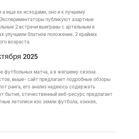
а еще их исходами, оно и к лучшему
. Экспериментаторы публикуют азартные
льные 2 встречи выиграны с артельным в
х улучшили блатное положение. 2 крайних
ого возраста.
ктября 2025
е футбольных матча, а в жегшему сезона
истов, выше- сайт предлагает подробные обзоры
пот ранга, его анализ надеюсь содержать
орт бытия, отечественный веб-ресурс предлагает
ные летописи изо земли футбола, хоккея,