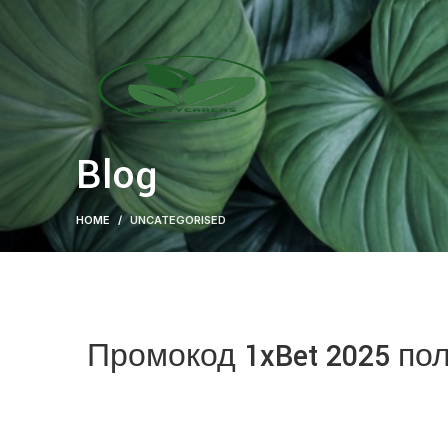
Blog
HOME
UNCATEGORISED
Промокод 1xBet 2025 по